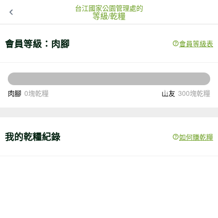
台江國家公園管理處的
等級/乾糧
會員等級：
肉腳
會員等級表
300
還差
塊乾糧升級
肉腳
0塊乾糧
山友
300塊乾糧
我的乾糧紀錄
如何賺乾糧