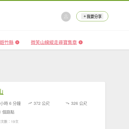
我要分享
 森遊竹縣
微笑山線縱走尋寶集章
山
 小時 6 分鐘
372 公尺
326 公尺
1 個路點
次數：19次