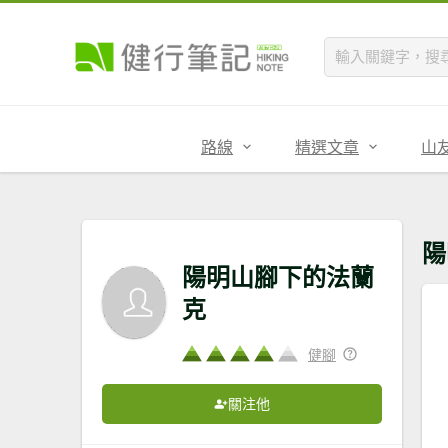
路線
精選文章
山
陽
陽明山腳下的法蘭
克
健腳
關注他