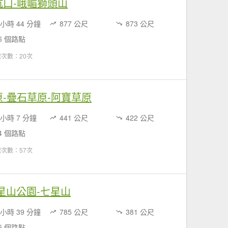
番婆坑口-峨嵋獅頭山
 小時 44 分鐘
877 公尺
873 公尺
6 個路點
次數：20次
嶺草原-疊石草原-阿寶草原
 小時 7 分鐘
441 公尺
422 公尺
4 個路點
次數：57次
 七星山公園-七星山
 小時 39 分鐘
785 公尺
381 公尺
5 個路點