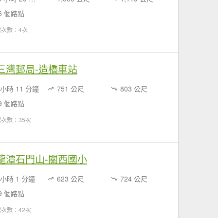
6 個路點
載次數：4次
細路 三灣郵局-造橋車站
 小時 11 分鐘
751 公尺
803 公尺
9 個路點
次數：35次
細路 龍潭石門山-關西國小
 小時 1 分鐘
623 公尺
724 公尺
9 個路點
次數：42次