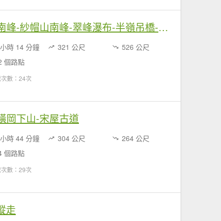
2021-02-10 湖山主峰-南峰-紗帽山南峰-翠峰瀑布-半嶺吊橋-磺溪山東峰
 小時 14 分鐘
321 公尺
526 公尺
2 個路點
次數：24次
步道-橫岡下山-宋屋古道
 小時 44 分鐘
304 公尺
264 公尺
4 個路點
次數：29次
熊縱走