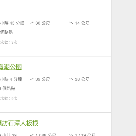
 小時 43 分鐘
30 公尺
14 公尺
 個路點
載次數：3次
北關海潮公園
 小時 4 分鐘
39 公尺
38 公尺
3 個路點
載次數：9次
連稜順訪石潭大板根
10 小時 29 分鐘
1,088 公尺
1,119 公尺