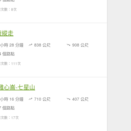
載次數：8次
連稜縱走
 小時 28 分鐘
838 公尺
908 公尺
4 個路點
次數：111次
布-雞心崙-七星山
 小時 16 分鐘
710 公尺
407 公尺
7 個路點
次數：17次