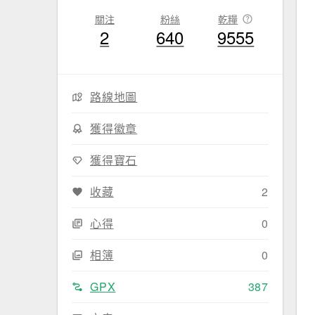
關注
粉絲
乾糧
2
640
9555
路線地圖
獲得徽章
獲得寶石
收藏
2
心得
0
相簿
0
GPX
387