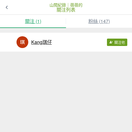
山閱紀錄｜蓓蓓的
關注列表
關注 (
1
)
粉絲 (
147
)
Kang琪仔
關注他