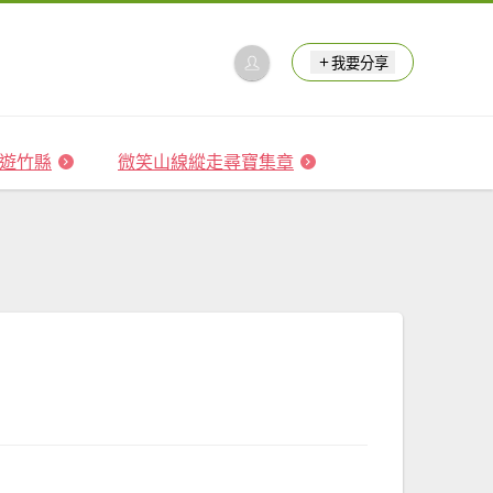
我要分享
 森遊竹縣
微笑山線縱走尋寶集章