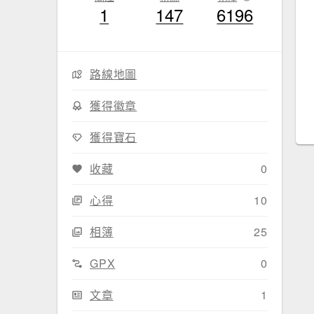
1
147
6196
路線地圖
獲得徽章
獲得寶石
收藏
0
心得
10
相簿
25
GPX
0
文章
1