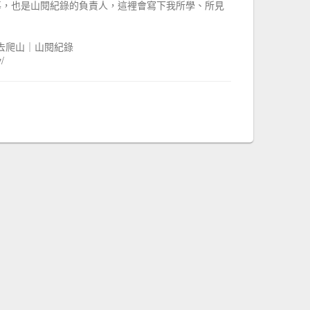
導，也是山閱紀錄的負責人，這裡會寫下我所學、所見
ay 帶你去爬山｜山閱紀錄
/