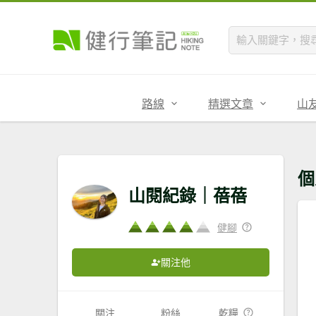
路線
精選文章
山
個
山閱紀錄｜蓓蓓
健腳
關注他
關注
粉絲
乾糧