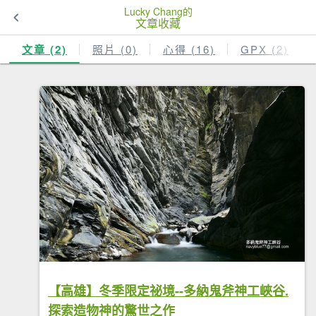
Lucky Chang的
文章收藏
文章 (2)
照片 (0)
心得 (16)
GPX (2)
【高雄】冬季限定祕境--多納鬼斧神工峽谷.
探索造物神的驚世之作