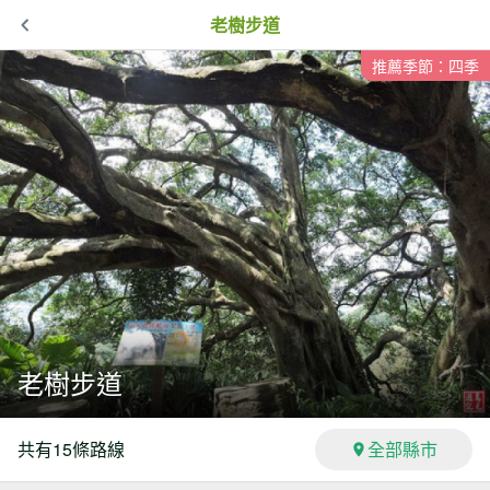
老樹步道
推薦季節：四季
老樹步道
共有
15
條路線
全部縣市