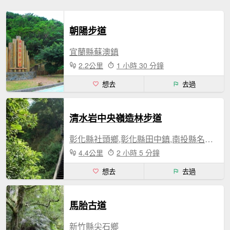
朝陽步道
宜蘭縣蘇澳鎮
2.2公里
1 小時 30 分鐘
想去
去過
清水岩中央嶺造林步道
彰化縣社頭鄉,彰化縣田中鎮,南投縣名間鄉
4.4公里
2 小時 5 分鐘
想去
去過
馬胎古道
新竹縣尖石鄉