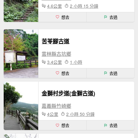
4.6公里
2 小時 15 分鐘
想去
去過
苦苓腳古道
雲林縣古坑鄉
3.4公里
1 小時
想去
去過
金獅村步道(金獅古道)
嘉義縣竹崎鄉
4公里
2 小時 50 分鐘
想去
去過