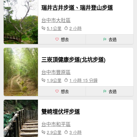
瑞井古井步道、瑞井登山步道
台中市大肚區
5.1公里
2 小時
想去
去過
三崁頂健康步道(北坑步道)
台中市豐原區
1.9公里
1 小時 15 分鐘
想去
去過
雙崎埋伏坪步道
台中市和平區
2.9公里
3 小時