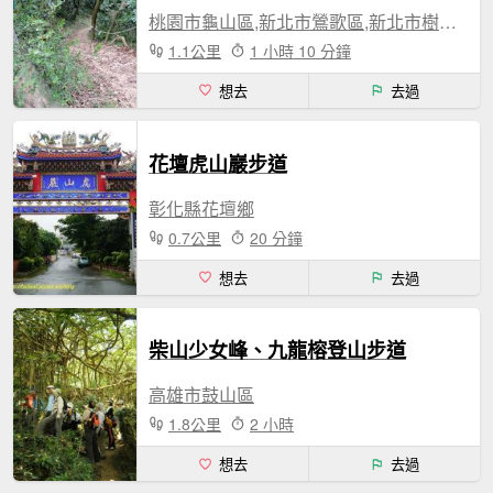
桃園市龜山區,新北市鶯歌區,新北市樹林區
1.1公里
1 小時 10 分鐘
想去
去過
花壇虎山巖步道
彰化縣花壇鄉
0.7公里
20 分鐘
想去
去過
柴山少女峰、九龍榕登山步道
高雄市鼓山區
1.8公里
2 小時
想去
去過