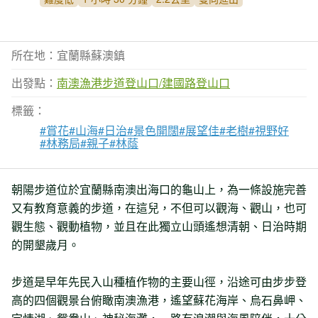
所在地：宜蘭縣蘇澳鎮
出發點：
南澳漁港步道登山口/建國路登山口
標籤：
#賞花
#山海
#日治
#景色開闊
#展望佳
#老樹
#視野好
#林務局
#親子
#林蔭
朝陽步道位於宜蘭縣南澳出海口的龜山上，為一條設施完善
又有教育意義的步道，在這兒，不但可以觀海、觀山，也可
觀生態、觀動植物，並且在此獨立山頭遙想清朝、日治時期
的開墾歲月。
步道是早年先民入山種植作物的主要山徑，沿途可由步步登
高的四個觀景台俯瞰南澳漁港，遙望蘇花海岸、烏石鼻岬、