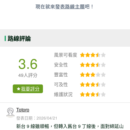
現在就來
發表路線主題
吧！
路線評論
風景可看度
3.6
安全性
豐富性
49人評分
可及性
我要評分
維護狀況
Totoro
發表日期：
2026/04/21
新台 9 線雖順暢，但轉入舊台 9 丁線後，面對綿延山