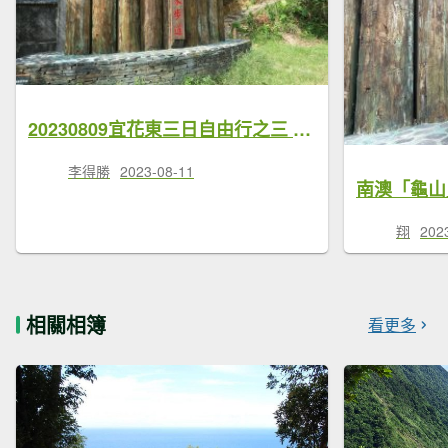
20230809宜花東三日自由行之三 南澳朝陽國家步道 定情湖(?) 神祕海岸 (兩輪+兩腿)
李得勝
2023-08-11
南澳「龜山
翔
202
相關相簿
看更多