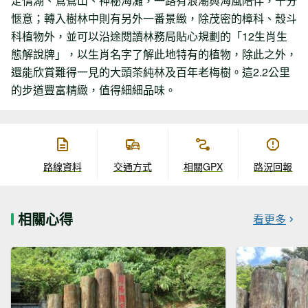
定情湖、鴛鴦山、神秘海灘，一路有浪潮與海風陪伴，十分
愜意；轉入樹林中則有另外一番景緻，除茂密的樟科、殼斗
科植物外，並可以沿途閱讀林務局貼心規劃的「12生肖生
態解說牌」，以生肖名字了解此地特有的植物，除此之外，
還能欣賞難得一見的大頭茶純林及百年老梅樹。這2.2公里
的步道豐富精緻，值得細細品味。
路線資料
交通方式
相關GPX
路況回報
相關心得
看更多