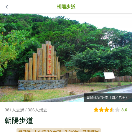
朝陽步道
朝陽國家步道（圖／老王）
981人去過 / 326人想去
3.6
朝陽步道
難度低
1 小時 30 分鐘
2.2公里
雙向進出