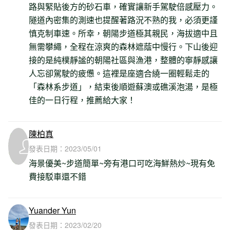
路與緊貼後方的砂石車，確實讓新手駕駛倍感壓力。
隧道內密集的測速也提醒著路況不熟的我，必須更謹
慎克制車速。所幸，朝陽步道極其親民，海拔適中且
無需攀繩，全程在涼爽的森林遮蔭中慢行。下山後迎
接的是純樸靜謐的朝陽社區與漁港，整體的寧靜感讓
人忘卻駕駛的疲憊。這裡是座適合繞一圈輕鬆走的
「森林系步道」，結束後順遊蘇澳或礁溪泡湯，是極
佳的一日行程，推薦給大家！
陳柏真
發表日期：
2023/05/01
海景優美~步道簡單~旁有港口可吃海鮮熱炒~現有免
費接駁車還不錯
Yuander Yun
發表日期：
2023/02/20