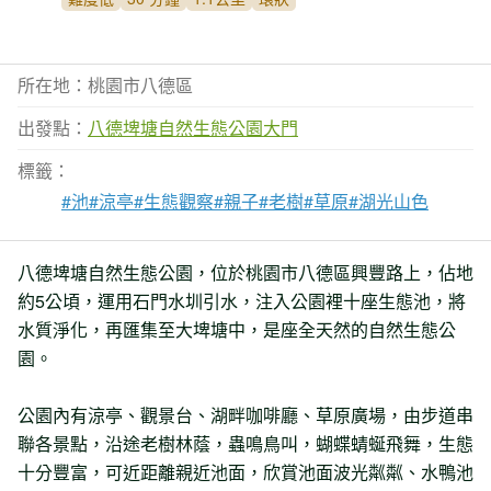
所在地：桃園市八德區
出發點：
八德埤塘自然生態公園大門
標籤：
#池
#涼亭
#生態觀察
#親子
#老樹
#草原
#湖光山色
八德埤塘自然生態公園，位於桃園市八德區興豐路上，佔地
約5公頃，運用石門水圳引水，注入公園裡十座生態池，將
水質淨化，再匯集至大埤塘中，是座全天然的自然生態公
園。
公園內有涼亭、觀景台、湖畔咖啡廳、草原廣場，由步道串
聯各景點，沿途老樹林蔭，蟲鳴鳥叫，蝴蝶蜻蜒飛舞，生態
十分豐富，可近距離親近池面，欣賞池面波光粼粼、水鴨池