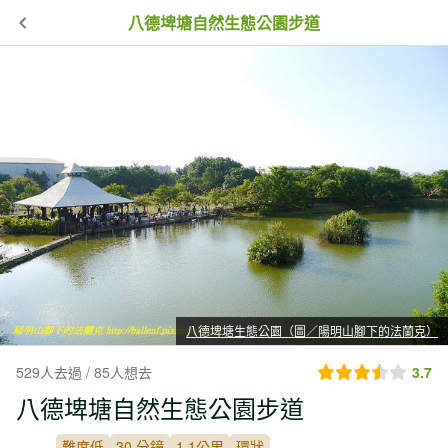
八德埤塘自然生態公園步道
八德埤塘生態公園（圖／陽明山腳下的法蘭克）
529人去過 / 85人想去
3.7
八德埤塘自然生態公園步道
難度低
30 分鐘
1.1公里
環狀