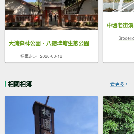
Brode
大湳森林公園、八德埤塘生態公園
搭車走走
2026-03-12
相關相簿
看更多