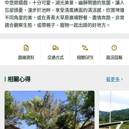
中悠遊嬉戲，十分可愛，湖光美景、幽靜閑適的氛圍，讓人
忘卻煩憂，漫步於池畔，享受清風拂面的清涼感，欣賞埤塘
不同角度的美，或在青青大草原廣場野餐、盡情奔跑，非常
適合觀察生態，或帶親子、寵物一起出遊的好地方。
路線資料
交通方式
相關GPX
路況回報
相關心得
看更多