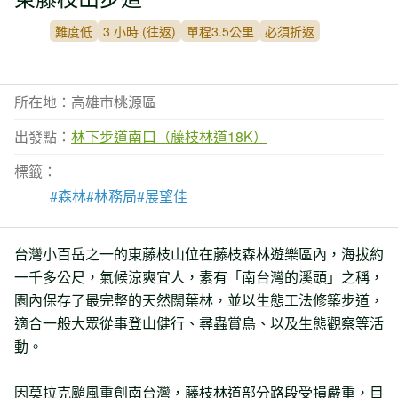
難度低
3 小時 (往返)
單程3.5公里
必須折返
所在地：高雄市桃源區
出發點：
林下步道南口（藤枝林道18K）
標籤：
#森林
#林務局
#展望佳
台灣小百岳之一的東藤枝山位在藤枝森林遊樂區內，海拔約
一千多公尺，氣候涼爽宜人，素有「南台灣的溪頭」之稱，
園內保存了最完整的天然闊葉林，並以生態工法修築步道，
適合一般大眾從事登山健行、尋蟲賞鳥、以及生態觀察等活
動。
因莫拉克颱風重創南台灣，藤枝林道部分路段受損嚴重，目