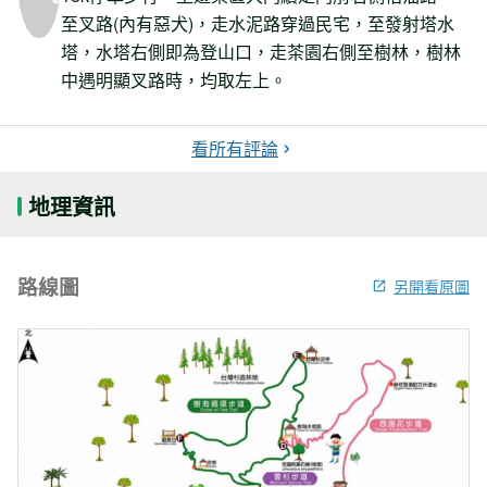
至叉路(內有惡犬)，走水泥路穿過民宅，至發射塔水
塔，水塔右側即為登山口，走茶園右側至樹林，樹林
中遇明顯叉路時，均取左上。
看所有評論
地理資訊
路線圖
另開看原圖