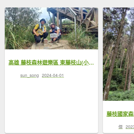
高雄 藤枝森林遊樂區 東藤枝山(小百岳)
sun_song
2024-04-01
藤枝國家森
傑
202