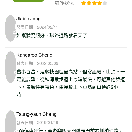
維護狀況
Jiabin Jeng
發表日期：
2024/02/11
維護狀況超好，聯外道路就看天了
Kangaroo Cheng
發表日期：
2022/05/09
舊小百岳，是藤枝園區最高點，但常起霧，山頂不一
定能展望，從秋海棠步道上最短最快，可選其他步道
下，景緻特有特色，由接駁車下車點到山頂約2小
時。
Tsung-yaun Cheng
發表日期：
2019/01/19
18k停車步行，至遊樂區大門續走門前右側柏油路，