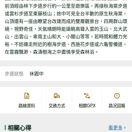
前須經由林下步道步行約一公里至遊樂區，再接秋海棠步道
或雲杉步道至東藤枝山；途中可見全台半數的原生秋海棠，
山頂還有一座由瞭望台改建而成的雙層觀景台，四周群山環
繞，視野奇佳，天氣晴朗時能遠眺高聳入雲的玉山、北大武
山、出雲山、卑南主山和大、小關山等等。若時間和體力充
裕，不妨連走附近的樹海步道、西施花步道或六龜警備道，
在雲霧飄渺、森濤樹海之中盡情享受森林浴。
步道狀態
休園中
路線資料
交通方式
相關GPX
路況回報
相關心得
看更多