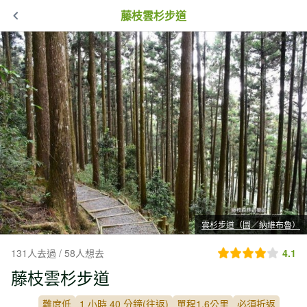
藤枝雲杉步道
雲杉步道（圖／納維布魯）
131人去過 / 58人想去
4.1
藤枝雲杉步道
難度低
1 小時 40 分鐘(往返)
單程1.6公里
必須折返