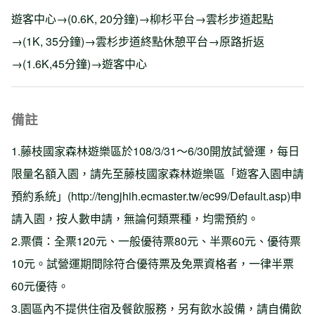
遊客中心→(0.6K, 20分鐘)→柳杉平台→雲杉步道起點
→(1K, 35分鐘)→雲杉步道終點休憩平台→原路折返
→(1.6K,45分鐘)→遊客中心
備註
1.藤枝國家森林遊樂區於108/3/31～6/30開放試營運，每日
限量名額入園，請先至藤枝國家森林遊樂區「遊客入園申請
預約系統」(http://tengjhih.ecmaster.tw/ec99/Default.asp)申
請入園，按人數申請，無論何類票種，均需預約。
2.票價：全票120元、一般優待票80元、半票60元、優待票
10元。試營運期間除符合優待票及免票資格者，一律半票
60元優待。
3.園區內不提供住宿及餐飲服務，另有飲水設備，請自備飲