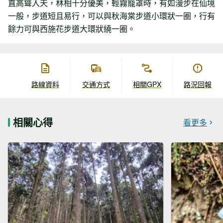
直高聳入天，林相十分優美，輕霧籠罩時，有如漫步在仙境
一般，步道短且易行，可以與秋海棠步道小環狀一圈，行有
餘力可與西施花步道大環狀繞一圈。
路線資料
交通方式
相關GPX
路況回報
相關心得
看更多