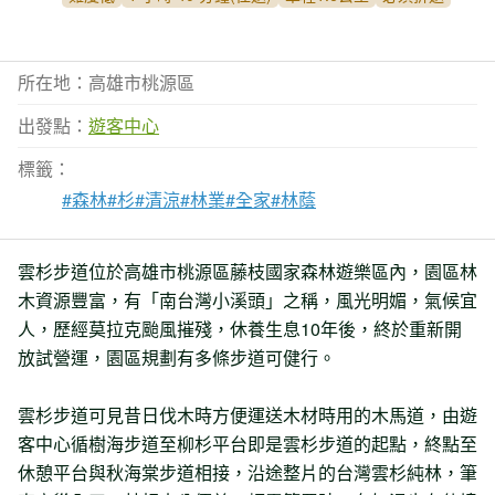
所在地：高雄市桃源區
出發點：
遊客中心
標籤：
#森林
#杉
#清涼
#林業
#全家
#林蔭
雲杉步道位於高雄市桃源區藤枝國家森林遊樂區內，園區林
木資源豐富，有「南台灣小溪頭」之稱，風光明媚，氣候宜
人，歷經莫拉克颱風摧殘，休養生息10年後，終於重新開
放試營運，園區規劃有多條步道可健行。
雲杉步道可見昔日伐木時方便運送木材時用的木馬道，由遊
客中心循樹海步道至柳杉平台即是雲杉步道的起點，終點至
休憩平台與秋海棠步道相接，沿途整片的台灣雲杉純林，筆