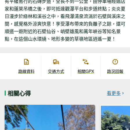
有平緩易行的石磚步道，全長不到一公里，由停車場經過店
家和蓬萊吊橋之後，即可抵達觀瀑平台和步道終點；炎炎夏
日漫步於綠林和溪谷之中，看飛瀑清泉流淌於石壁與溪床之
間，感覺格外涼爽快意！享受瀑布帶來的負離子之餘，還可
順道一遊附近的石壁仙谷、峭壁雄風和萬年峽谷等知名景
點，在這個山水環繞、地形多變的草嶺地區逍遙一夏！
路線資料
交通方式
相關GPX
路況回報
相關心得
看更多