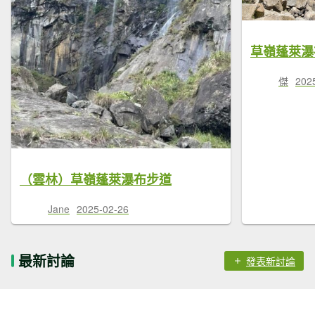
草嶺蓬萊瀑
傑
202
（雲林）草嶺蓬萊瀑布步道
Jane
2025-02-26
最新討論
發表新討論