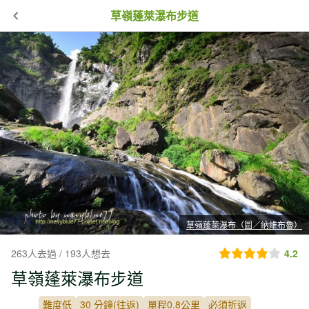
草嶺蓬萊瀑布步道
草嶺蓬萊瀑布（圖／納維布魯）
263人去過 / 193人想去
4.2
草嶺蓬萊瀑布步道
難度低
30 分鐘(往返)
單程0.8公里
必須折返