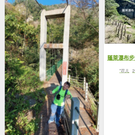
蓬萊瀑布步
*花ㄦ
2