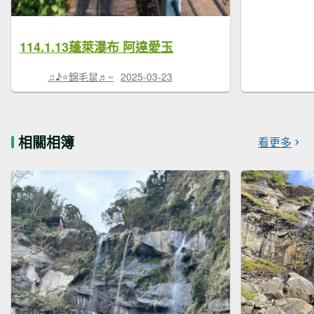
114.1.13蓬萊瀑布 阿達愛玉
♫♪⭐錦毛鼠♬~
2025-03-23
相關相簿
看更多