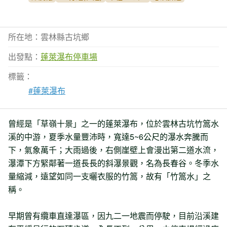
所在地：雲林縣古坑鄉
出發點：
蓬萊瀑布停車場
標籤：
#蓬萊瀑布
曾經是「草嶺十景」之一的蓬萊瀑布，位於雲林古坑竹篙水
溪的中游，夏季水量豐沛時，寬達5~6公尺的瀑水奔騰而
下，氣象萬千；大雨過後，右側崖壁上會漫出第二道水流，
瀑潭下方緊鄰著一道長長的斜瀑景觀，名為長春谷。冬季水
量縮減，遠望如同一支曬衣服的竹篙，故有「竹篙水」之
稱。
早期曾有纜車直達瀑區，因九二一地震而停駛，目前沿溪建