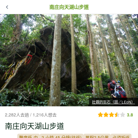
南庄向天湖山步道
壯觀的巨石（圖／LEoN）
2,282人去過 / 1,216人想去
3.8
南庄向天湖山步道
難度低-中
2 小時 45 分鐘(往返)
單程2.5公里
必須折返