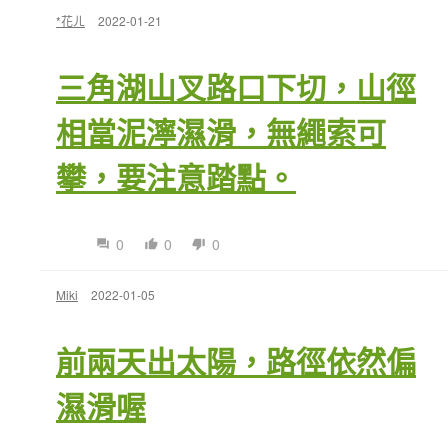
*花ㄦ
2022-01-21
三角湖山叉路口下切，山徑
相當泥濘濕滑，無繩索可
攀，要注意踏點。
0
0
0
Miki
2022-01-05
前兩天出太陽，路徑依然偏
濕滑喔