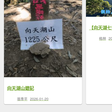
格林
2
向天湖山遊記
張季平
2026-01-20