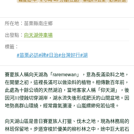
所在地：苗栗縣南庄鄉
出發點：
向天湖停車場
標籤：
#苗栗必訪
#碑
#日治
#台灣好行
#湖
賽夏族人稱向天湖為「raremewan」，意為長滿染料之地，
在開墾之初，這裡長滿可以做染料的植物。相傳數百年前，
此處為十餘公頃的天然湖泊，當地客家人稱「仰天湖」，後
因河川侵蝕切穿湖岸，湖水流失後形成肥沃的山間盆地。因
地勢高群山環繞，經常霧氣瀰漫，山嵐縹緲宛若仙境。
向天湖山區是昔日賽夏族人打獵、伐木之地，現為林務局的
林班保留地。步道穿梭於優美的柳杉林之中，途中巨大岩石