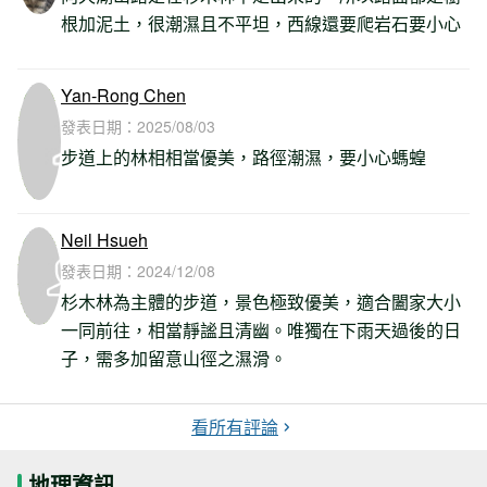
根加泥土，很潮濕且不平坦，西線還要爬岩石要小心
Yan-Rong Chen
發表日期：
2025/08/03
步道上的林相相當優美，路徑潮濕，要小心螞蝗
Neil Hsueh
發表日期：
2024/12/08
杉木林為主體的步道，景色極致優美，適合闔家大小
一同前往，相當靜謐且清幽。唯獨在下雨天過後的日
子，需多加留意山徑之濕滑。
看所有評論
地理資訊