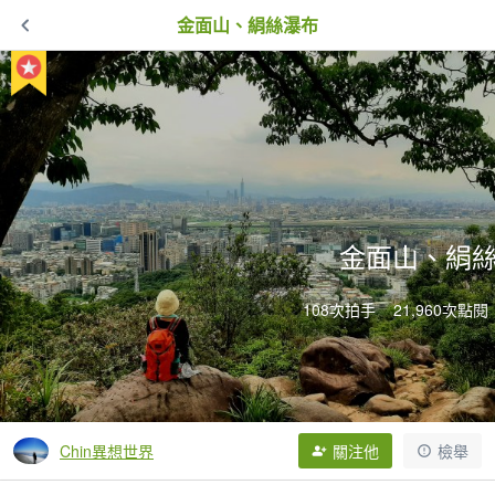
金面山、絹絲瀑布
金面山、絹
108次拍手
21,960次點閱
Chin異想世界
關注他
檢舉