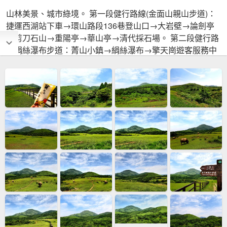
山林美景、城市綠境。 第一段健行路線(金面山親山步道)：
捷運西湖站下車→環山路段136巷登山口→大岩壁→論劍亭
→剪刀石山→重陽亭→華山亭→清代採石場。 第二段健行路
線絹絲瀑布步道：菁山小鎮→絹絲瀑布→擎天崗遊客服務中
心。