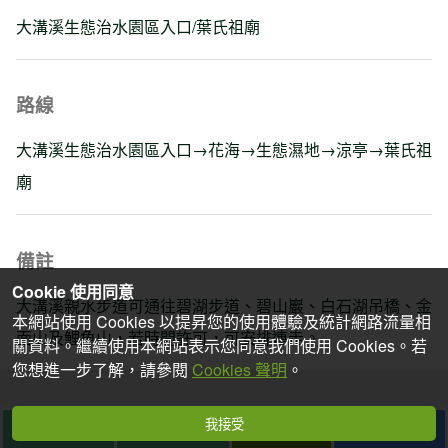
大溝溪生態治水園區入口/葉氏祖廟
路線
大溝溪生態治水園區入口→花海→生態濕地→涼亭→葉氏祖
廟
備註
Cookie 使用同意
大溝溪親水步道可通往碧湖步道、碧山巖、白石湖吊橋、金
本網站使用 Cookies 以提昇您的使用體驗及統計網路流量相
面山及鯉魚山，若時間許可，可安排連走。
關資料。繼續使用本網站表示您同意我們使用 Cookies。若
您想進一步了解，請參閱
Cookies 聲明
。
我接受
行前準備
想去
去過
分享