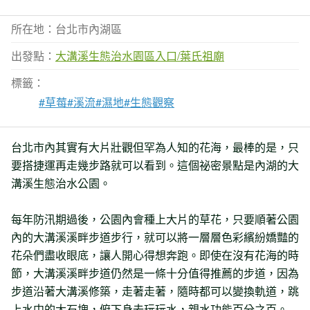
所在地：台北市內湖區
出發點：
大溝溪生態治水園區入口/葉氏祖廟
標籤：
#草莓
#溪流
#濕地
#生態觀察
台北市內其實有大片壯觀但罕為人知的花海，最棒的是，只
要搭捷運再走幾步路就可以看到。這個祕密景點是內湖的大
溝溪生態治水公園。
每年防汛期過後，公園內會種上大片的草花，只要順著公園
內的大溝溪溪畔步道步行，就可以將一層層色彩繽紛嬌豔的
花朵們盡收眼底，讓人開心得想奔跑。即使在沒有花海的時
節，大溝溪溪畔步道仍然是一條十分值得推薦的步道，因為
步道沿著大溝溪修築，走著走著，隨時都可以變換軌道，跳
上水中的大石塊，俯下身去玩玩水，親水功能百分之百。