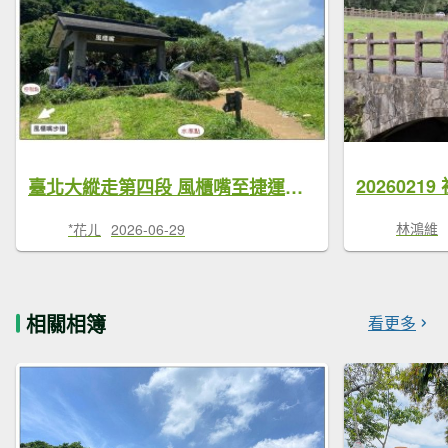
臺北大縱走第四段 風櫃嘴至捷運大湖公園站
林鴻維
*花ㄦ
2026-06-29
相關相簿
看更多