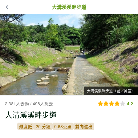
大溝溪溪畔步道
大溝溪溪畔步道（圖／神童）
2,381人去過 / 498人想去
4.2
大溝溪溪畔步道
難度低
20 分鐘
0.68公里
雙向進出