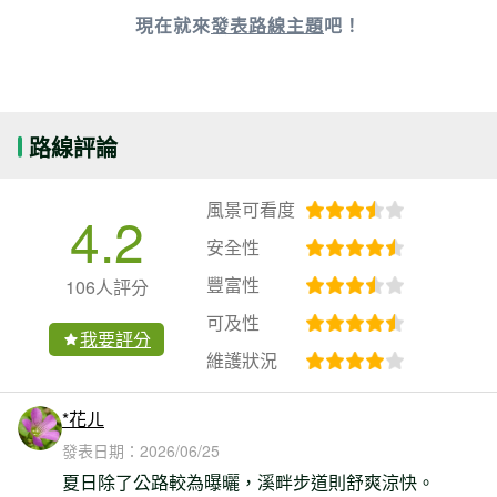
現在就來
發表路線主題
吧！
路線評論
風景可看度
4.2
安全性
豐富性
106人評分
可及性
我要評分
維護狀況
*花ㄦ
發表日期：
2026/06/25
夏日除了公路較為曝曬，溪畔步道則舒爽涼快。