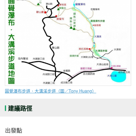
圓覺瀑布步道．大溝溪步道（圖／Tony Huang）
建議路徑
出發點