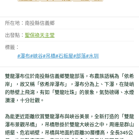
所在地：南投縣信義鄉
出發點：
聖保祿天主堂
標籤：
#瀑布
#峽谷
#吊橋
#石板屋
#部落
#水圳
雙龍瀑布位於南投縣信義鄉雙龍部落，布農族語稱為「依希
岸」，故又稱「依希岸瀑布」，瀑布分為上、下瀑，在陡峭
的懸壁上飛瀉，有如「雙龍吐珠」的景象，氣勢磅礡、水煙
瀰漫，十分壯觀。
為能更近距離欣賞雙龍瀑布與峽谷美景，全新打造的「雙龍
瀑布景觀吊橋」，吊橋懸掛於雙龍大峽谷之中，周邊是群山
絕壑、危岩峭壁，吊橋與地面約距離30層樓高，全長345公