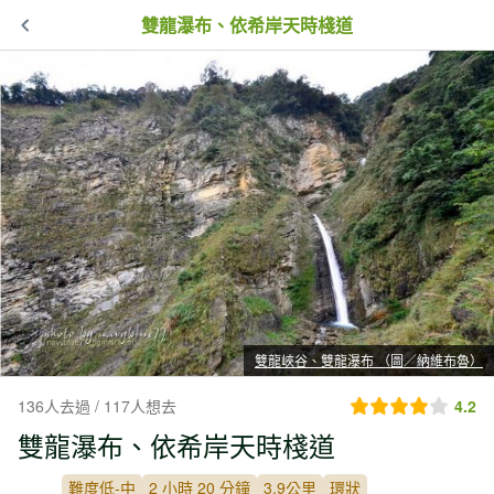
雙龍瀑布、依希岸天時棧道
雙龍峽谷、雙龍瀑布 （圖／納維布魯）
136人去過 / 117人想去
4.2
雙龍瀑布、依希岸天時棧道
難度低-中
2 小時 20 分鐘
3.9公里
環狀