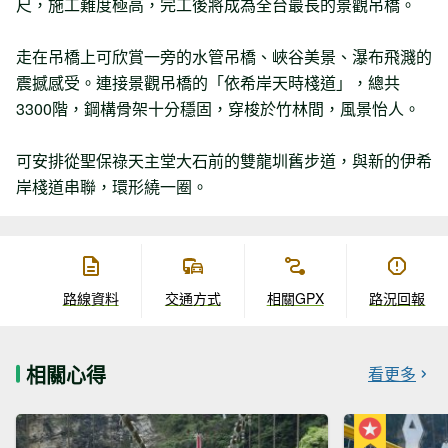
尺，施工難度極高，完工後將成為全台最長的景觀吊橋。
走在吊橋上可欣賞一旁的水管吊橋、峽谷美景、瀑布飛濺的
震撼感受。連接景觀吊橋的「依希岸天時棧道」，總共
3300階，鋼構骨架十分穩固，穿梭於竹林間，風景怡人。
可安排從聖保祿天主堂大石前的雙龍圳舊步道，與新的伊希
岸棧道串聯，環形繞一圈。
路線資料
交通方式
相關GPX
路況回報
相關心得
看更多