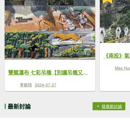
Max Hu
雙龍瀑布 七彩吊橋【別讓吊橋又消失了 大家一起來推國旅吧!!】
李斯特
2024-07-27
最新討論
發表新討論