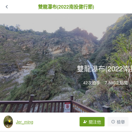
雙龍瀑布(2022南投健行節)
雙龍瀑布(2022
42次拍手
7,890次點閱
Jer_ming
關注他
檢舉