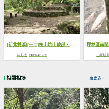
[新北雙溪][十二]枋山坑山鞍部、枋山坑山、枋山坑山南、枋山坑崙
姊夫杜
2026-01-25
山影狐蹤F
相關相簿
看更多