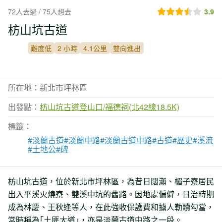
72人去過 / 75人想去
3.9
枋山坑古道
難度低
2 小時
4.1公里
雙向進出
所在地：新北市坪林區
出發點：
枋山坑古道登山口/福德祠(北42線18.5K)
標籤：
#淡蘭古道
#淡蘭中路
#淡蘭古道中路
#古道
#歷史
#溪流
#土地公
#碑
枋山坑古道，位於新北市坪林區，為昔日闊瀨、楣子寮居民
出入平溪火燒寮、雙溪中坑的舊路。因地處偏僻，日治時期
成為林慶、王秋逢等人，在此強收保護費和擄人勒贖勾當，
當時稱為｢土匪大道｣，亦是淡蘭古道中路之一段。