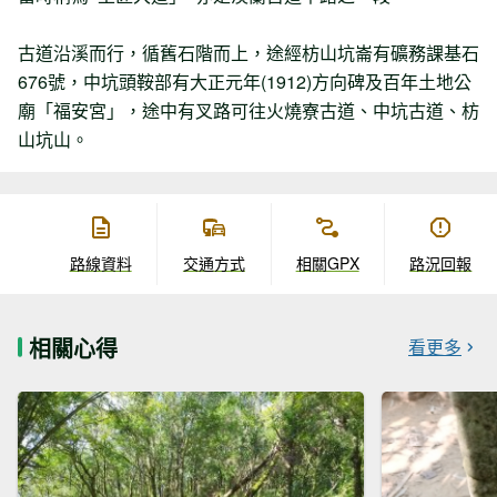
古道沿溪而行，循舊石階而上，途經枋山坑崙有礦務課基石
676號，中坑頭鞍部有大正元年(1912)方向碑及百年土地公
廟「福安宮」，途中有叉路可往火燒寮古道、中坑古道、枋
山坑山。
路線資料
交通方式
相關GPX
路況回報
相關心得
看更多