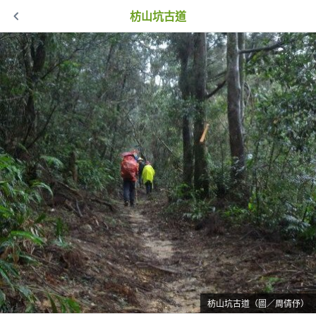
枋山坑古道
枋山坑古道（圖／周倩伃）