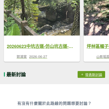
20260623中坑古道-仿山坑古道-火燒寮古道徹退
郭鴻寬
2026-06-27
山影狐蹤F
最新討論
發表新討論
有沒有什麼關於此路線的問題想要討論？