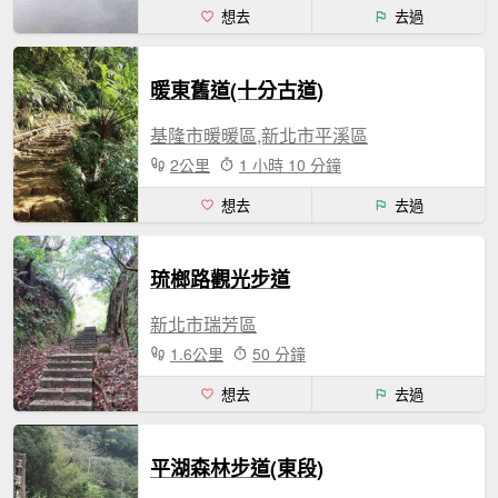
想去
去過
暖東舊道(十分古道)
基隆市暖暖區,新北市平溪區
2公里
1 小時 10 分鐘
想去
去過
琉榔路觀光步道
新北市瑞芳區
1.6公里
50 分鐘
想去
去過
平湖森林步道(東段)