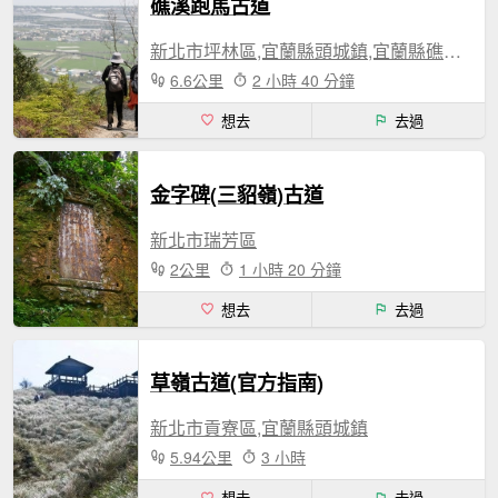
礁溪跑馬古道
新北市坪林區,宜蘭縣頭城鎮,宜蘭縣礁溪鄉
6.6公里
2 小時 40 分鐘
想去
去過
金字碑(三貂嶺)古道
新北市瑞芳區
2公里
1 小時 20 分鐘
想去
去過
草嶺古道(官方指南)
新北市貢寮區,宜蘭縣頭城鎮
5.94公里
3 小時