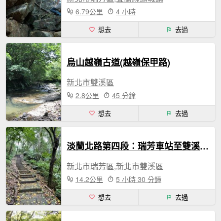
6.79公里
4 小時
想去
去過
烏山越嶺古道(越嶺保甲路)
新北市雙溪區
2.8公里
45 分鐘
想去
去過
淡蘭北路第四段：瑞芳車站至雙溪車站
新北市瑞芳區,新北市雙溪區
14.2公里
5 小時 30 分鐘
想去
去過