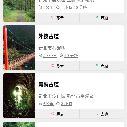
3公里
1 小時 30 分鐘
想去
去過
外按古道
新北市石碇區
2.4公里
50 分鐘
想去
去過
菁桐古道
新北市汐止區,新北市平溪區
6公里
3 小時
想去
去過