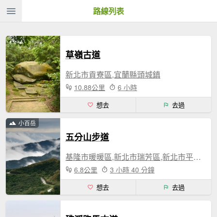
路線列表
草嶺古道
新北市貢寮區,宜蘭縣頭城鎮
10.88公里
6 小時
想去
去過
小百岳
五分山步道
基隆市暖暖區,新北市瑞芳區,新北市平溪區
6.8公里
3 小時 40 分鐘
想去
去過