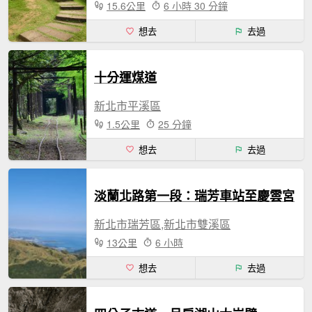
15.6公里
6 小時 30 分鐘
想去
去過
十分運煤道
新北市平溪區
1.5公里
25 分鐘
想去
去過
淡蘭北路第一段：瑞芳車站至慶雲宮
新北市瑞芳區,新北市雙溪區
13公里
6 小時
想去
去過