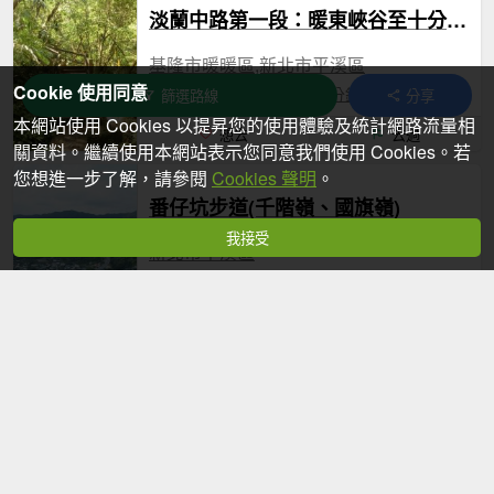
淡蘭中路第一段：暖東峽谷至十分老街
基隆市暖暖區,新北市平溪區
Cookie 使用同意
10.2公里
7 小時 30 分鐘
篩選路線
分享
本網站使用 Cookies 以提昇您的使用體驗及統計網路流量相
想去
去過
關資料。繼續使用本網站表示您同意我們使用 Cookies。若
您想進一步了解，請參閱
Cookies 聲明
。
番仔坑步道(千階嶺、國旗嶺)
我接受
新北市平溪區
3.8公里
3 小時 10 分鐘
想去
去過
淡蘭南路第二段：保線路至烏塗溪步道
臺北市南港區,臺北市文山區,新北市深坑區,新北市石碇區
8.1公里
5 小時