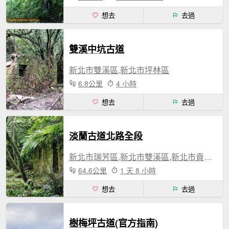
想去
去過
雙溪中坑古道
新北市雙溪區,新北市坪林區
6.8公里
4 小時
想去
去過
淡蘭古道北路全段
新北市瑞芳區,新北市雙溪區,新北市貢寮區,宜蘭縣頭城鎮
64.6公里
1 天 8 小時
想去
去過
樹梅坪古道(官方指南)