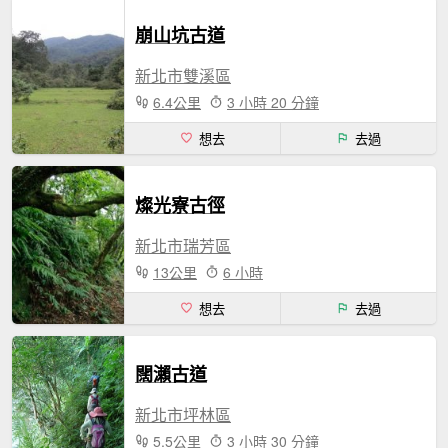
崩山坑古道
新北市雙溪區
6.4公里
3 小時 20 分鐘
想去
去過
燦光寮古徑
新北市瑞芳區
13公里
6 小時
想去
去過
闊瀨古道
新北市坪林區
5.5公里
3 小時 30 分鐘