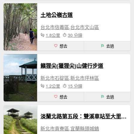
土地公嶺古道
台北市信義區,台北市文山區
1.8公里
30 分鐘
想去
去過
籟狸尖(獵狸尖)山健行步道
新北市石碇區,新北市坪林區
1.2公里
15 分鐘
想去
去過
淡蘭北路第五段：雙溪車站至大里車站
新北市貢寮區,宜蘭縣頭城鎮