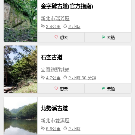
金字碑古道(官方指南)
新北市瑞芳區
3.4公里
2 小時
想去
去過
石空古道
宜蘭縣頭城鎮
4.7公里
2 小時 30 分鐘
想去
去過
北勢溪古道
新北市雙溪區
5.6公里
2 小時