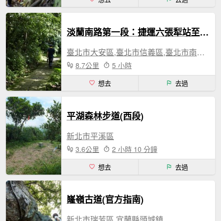
淡蘭南路第一段：捷運六張犁站至樹梅古道
臺北市大安區,臺北市信義區,臺北市南港區,臺北市文山區
8.7公里
5 小時
想去
去過
平湖森林步道(西段)
新北市平溪區
3.6公里
2 小時 10 分鐘
想去
去過
嶐嶺古道(官方指南)
新北市瑞芳區,宜蘭縣頭城鎮