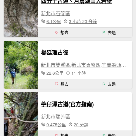
四分子古道、月扇湖山大岩壁
新北市石碇區
6.1公里
3 小時 20 分鐘
想去
去過
楊廷理古徑
新北市雙溪區,新北市貢寮區,宜蘭縣頭城鎮
22.6公里
11 小時
想去
去過
苧仔潭古道(官方指南)
新北市瑞芳區
0.475公里
20 分鐘
想去
去過