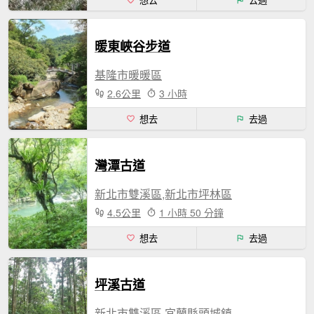
想去
去過
暖東峽谷步道
基隆市暖暖區
2.6公里
3 小時
想去
去過
灣潭古道
新北市雙溪區,新北市坪林區
4.5公里
1 小時 50 分鐘
想去
去過
坪溪古道
新北市雙溪區,宜蘭縣頭城鎮