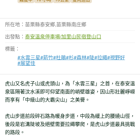
所在地：苗栗縣泰安鄉,苗栗縣南庄鄉
出發點：
泰安溫泉停車場/加里山民宿登山口
標籤：
#水雲三星
#箭竹
#杜鵑
#杉
#森林
#陡
#拉繩
#視野好
#展望佳
虎山又名虎子山或虎頭山，為「水雲三星」之首，在泰安溫
泉區隔著汶水溪即可仰望南面的峭壁雄姿，因山形壯麗崢嶸
而享有「中級山的大霸尖山」之美譽。
虎山步道前段碎石路為暖身步道，中段為緩上的腰繞山徑，
後段是岩溝陡坡及絕壁需要拉繩攀爬，是虎山步道最具挑戰
的路段。