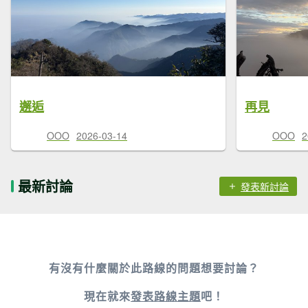
邂逅
再見
OOO
2026-03-14
OOO
2
最新討論
發表新討論
有沒有什麼關於此路線的問題想要討論？
現在就來
發表路線主題
吧！