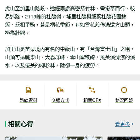
虎山至加里山路段，途經兩處高密箭竹林，需撥草而行，較
易迷路，2113峰的杜鵑嶺，埔里杜鵑與細葉杜鵑花團錦
簇、競相爭艷，若是桐花季節，有如雪花般佈滿遠方山頭，
極為壯觀。
加里山是苗栗境內有名的中級山，有「台灣富士山」之稱，
山頂可遠眺樂山、大霸群峰、雪山聖稜線，風美溪清涼的溪
水，以及優美的柳杉林，除卻一身的疲勞。
路線資料
交通方式
相關GPX
路況回報
相關心得
看更多