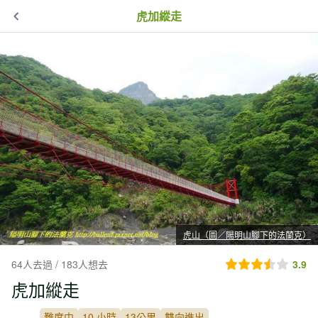
虎加縱走
虎山（圖／陽明山腳下的法蘭克）
64人去過 / 183人想去
3.9
虎加縱走
難度中
10 小時
13公里
雙向進出