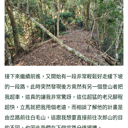
接下來繼續前進，又開始有一段非常輕鬆好走緩下坡
的一段路。此時突然發現後方竟然有另一個登山者把
我超車，這真的讓我非常驚訝，這位超猛的老兄腳程
超快，立馬就把我甩個老遠，而相談了解他的計畫是
由岔路前往白毛山，這跟我想要直接前往次郎山的目
的不同，也因此我們在下個岔路分道揚鑣。