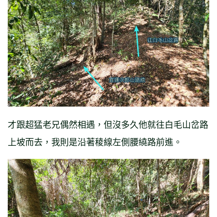
才跟超猛老兄偶然相遇，但沒多久他就往白毛山岔路
上坡而去，我則是沿著稜線左側腰繞路前進。