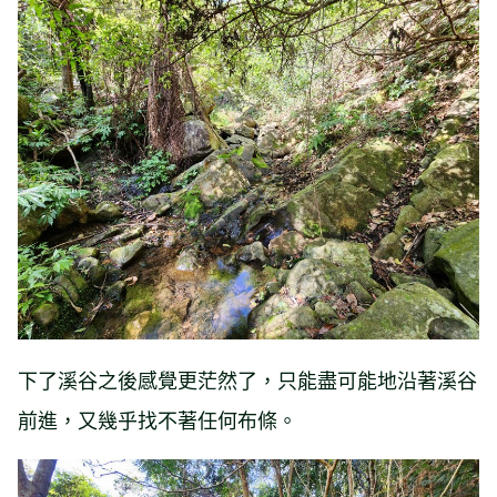
下了溪谷之後感覺更茫然了，只能盡可能地沿著溪谷
前進，又幾乎找不著任何布條。