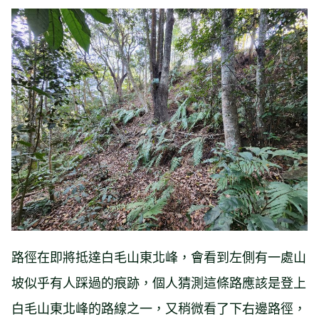
路徑在即將抵達白毛山東北峰，會看到左側有一處山
坡似乎有人踩過的痕跡，個人猜測這條路應該是登上
白毛山東北峰的路線之一，又稍微看了下右邊路徑，