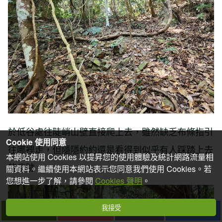
於低谷處往陡峭山壁直接爬上去，雖然缺乏布條指引
Cookie 使用同意
往哪裡走，但隱隱約約還是看得到似乎有人踩踏上去
本網站使用 Cookies 以提昇您的使用體驗及統計網路流量相
的痕跡。
關資料。繼續使用本網站表示您同意我們使用 Cookies。若
您想進一步了解，請參閱
Cookies 聲明
。
我接受
下一篇
拍個手吧
收藏
分享