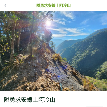
隘勇求安線上阿冷山
隘勇求安線上阿冷山