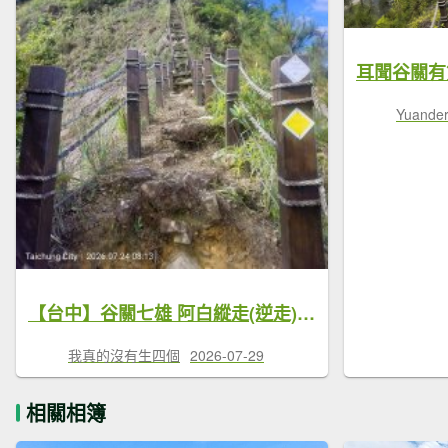
Yuander
【台中】谷關七雄 阿白縱走(逆走)O型
我真的沒有生四個
2026-07-29
相關相簿