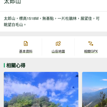
太郎山
太郎山，標高1518M，無基點，一片杜鵑林，展望佳，可
眺望白毛山。
基本資料
山岳地圖
相關GPX
相關心得