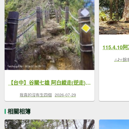
115.4.10
♫♪⭐錦
【台中】谷關七雄 阿白縱走(逆走)O型
我真的沒有生四個
2026-07-29
相關相簿