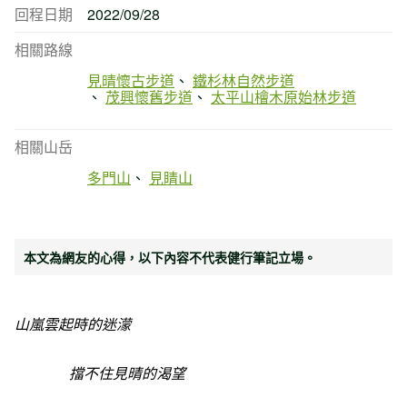
回程日期
2022/09/28
相關路線
見晴懷古步道
鐵杉林自然步道
茂興懷舊步道
太平山檜木原始林步道
相關山岳
多門山
見睛山
本文為網友的心得，以下內容不代表健行筆記立場。
山嵐雲起時的迷濛
擋不住見晴的渴望