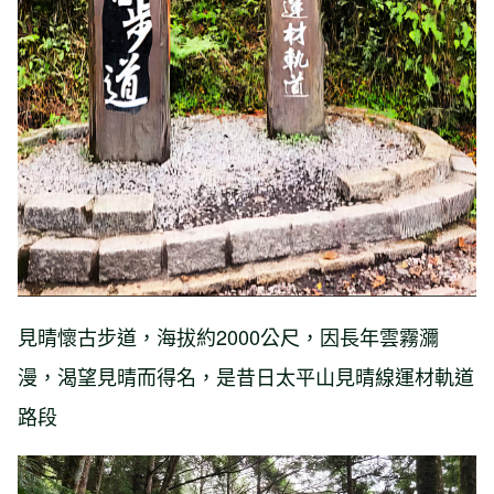
見晴懷古步道，海拔約2000公尺，因長年雲霧瀰
漫，渴望見晴而得名，是昔日太平山見晴線運材軌道
路段