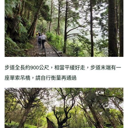
步道全長約900公尺，相當平緩好走，步道末端有一
座單索吊橋，請自行衡量再通過