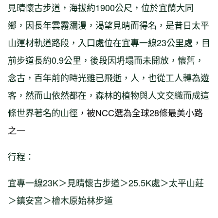
見晴懷古步道，海拔約1900公尺，位於宜蘭大同
鄉，因長年雲霧瀰漫，渴望見晴而得名，是昔日太平
山運材軌道路段，入口處位在宜專一線23公里處，目
前步道長約0.9公里，後段因坍塌而未開放，懷舊，
念古，百年前的時光雖已飛逝，人，也從工人轉為遊
客，然而山依然都在，森林的植物與人文交織而成這
條世界著名的山徑
，被NCC選為全球28條最美小路
之一
行程：
宜專一線23K＞見晴懷古步道＞25.5K處＞太平山莊
＞鎮安宮＞檜木原始林步道