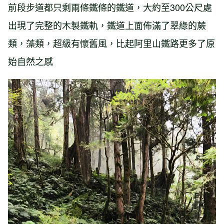
前段步道都只剩兩條鐵條的鐵道，大約至300公尺處
出現了完整的木製鐵軌，鐵道上面佈滿了翠綠的蕨
類，藻類，超級有懷舊風，比起阿里山鐵路更多了原
始自然之感