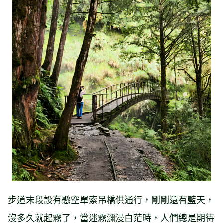
步道末段設有懸空單索吊橋供通行，剛剛還有藍天，
沒多久就起霧了，當迷霧瀰漫白茫時，人們總是期待