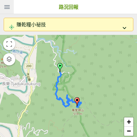
路況回報
賺乾糧小祕技
+
−