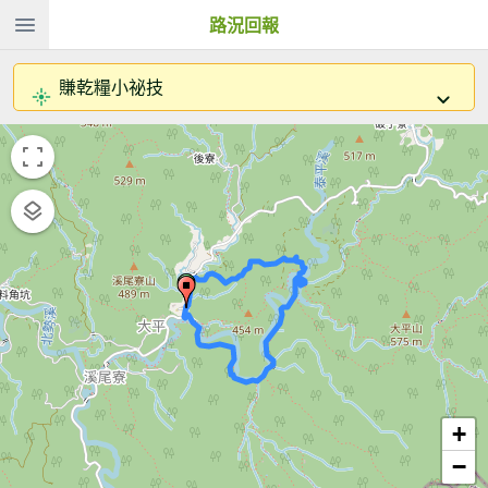
路況回報
賺乾糧小祕技
+
−