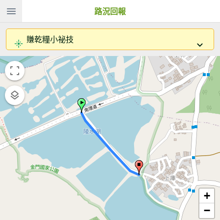
路況回報
賺乾糧小祕技
+
−