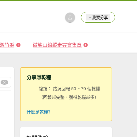
我要分享
 森遊竹縣
微笑山線縱走尋寶集章
分享賺乾糧
祕技： 路況回報 50 ~ 70 個乾糧
（回報越完整，獲得乾糧越多）
什麼是乾糧?