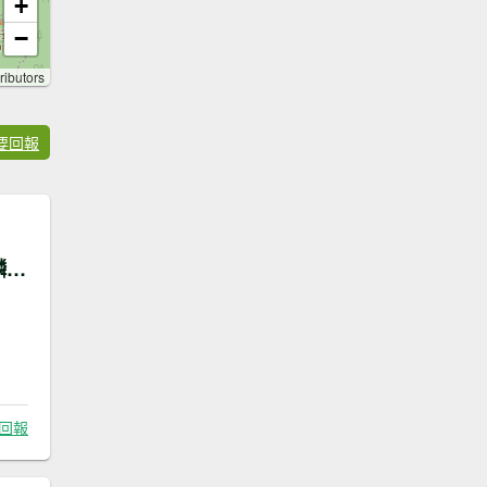
+
−
ributors
要回報
臺北大縱走第六段：中華科技大學至捷運麟光站
回報