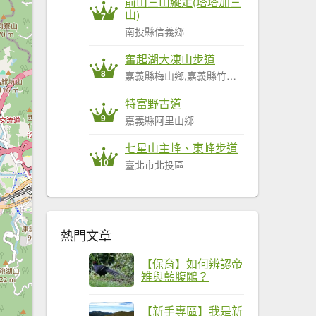
前山三山縱走(塔塔加三
山)
7
南投縣信義鄉
奮起湖大凍山步道
8
嘉義縣梅山鄉,嘉義縣竹崎鄉,嘉義縣阿里山鄉
特富野古道
9
嘉義縣阿里山鄉
七星山主峰、東峰步道
10
臺北市北投區
熱門文章
【保育】如何辨認帝
雉與藍腹鷴？
【新手專區】我是新