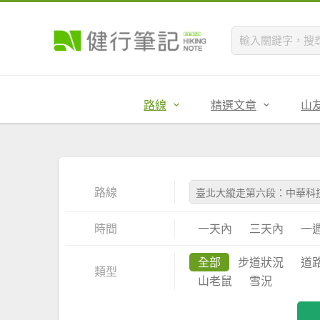
路線
精選文章
山
路線
時間
一天內
三天內
一
全部
步道狀況
道
類型
山老鼠
雪況