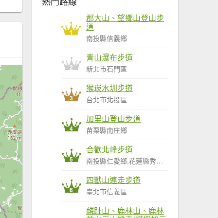
熱門路線
郡大山、望鄉山登山步
道
1
南投縣信義鄉
青山瀑布步道
2
新北市石門區
猴崁水圳步道
3
台北市北投區
加里山登山步道
4
苗栗縣南庄鄉
合歡北峰步道
5
南投縣仁愛鄉,花蓮縣秀林鄉
四獸山連走步道
6
臺北市信義區
麟趾山、鹿林山、鹿林