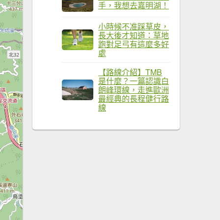
手，我想去嘉明湖！
小時候不准踩草皮，
長大後才知道：草地
跑對足弓有這麼多好
處
【路線介紹】TMB
是什麼？一篇認識白
朗峰環線，走進歐洲
最經典的長程健行路
線