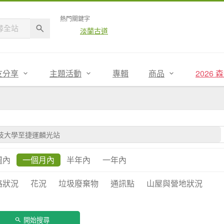
熱門關鍵字
淡蘭古道
友分享
主題活動
專輯
商品
2026
週內
一個月內
半年內
一年內
路狀況
花況
垃圾廢棄物
通訊點
山屋與營地狀況
開始搜尋