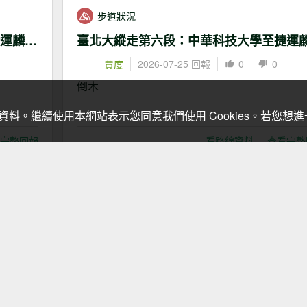
步道狀況
臺北大縱走第六段：中華科技大學至捷運麟光站
賈度
2026-07-25 回報
0
0
倒木
關資料。繼續使用本網站表示您同意我們使用 Cookies。若您
完整回報
看路線資料
查看完整
步道狀況
臺北大縱走第六段：中華科技大學至捷運麟光站
0
高偉真
2026-07-15 回報
0
0
有倒木