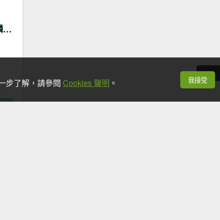
臺北大縱走第六段：中華科技大學至捷運麟光站
我接受
想進一步了解，請參閱
Cookies 聲明
。
回報
臺北大縱走第六段：中華科技大學至捷運麟光站