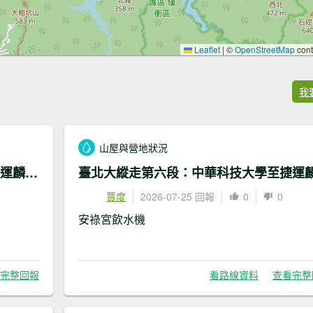
Leaflet
|
©
OpenStreetMap
cont
我
山屋與營地狀況
臺北大縱走第六段：中華科技大學至捷運麟光站
賈度
2026-07-25 回報
0
0
安祿宮飲水機
完整回報
看路線資料
查看完整