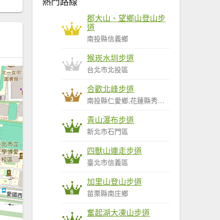
熱門路線
郡大山、望鄉山登山步
道
1
南投縣信義鄉
猴崁水圳步道
2
台北市北投區
合歡北峰步道
3
南投縣仁愛鄉,花蓮縣秀林鄉
青山瀑布步道
4
新北市石門區
四獸山連走步道
5
臺北市信義區
加里山登山步道
6
苗栗縣南庄鄉
奮起湖大凍山步道