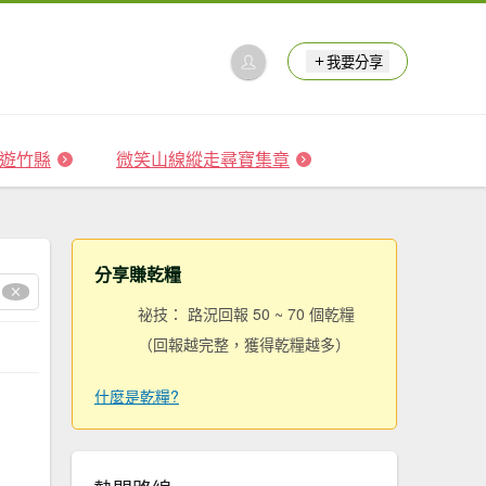
我要分享
 森遊竹縣
微笑山線縱走尋寶集章
分享賺乾糧
祕技： 路況回報 50 ~ 70 個乾糧
（回報越完整，獲得乾糧越多）
什麼是乾糧?