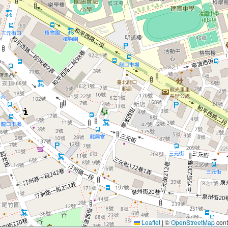
Leaflet
|
©
OpenStreetMap
cont