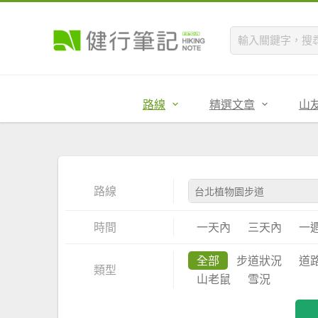
路線
精選文章
山
路線
時間
一天內
三天內
一
全部
步道狀況
道
類型
山老鼠
雪況