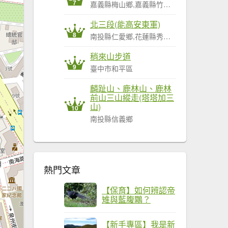
7
嘉義縣梅山鄉,嘉義縣竹崎鄉,嘉義縣阿里山鄉
北三段(能高安東軍)
8
南投縣仁愛鄉,花蓮縣秀林鄉,花蓮縣萬榮鄉
稍來山步道
9
臺中市和平區
麟趾山、鹿林山、鹿林
前山三山縱走(塔塔加三
山)
10
南投縣信義鄉
熱門文章
【保育】如何辨認帝
雉與藍腹鷴？
【新手專區】我是新