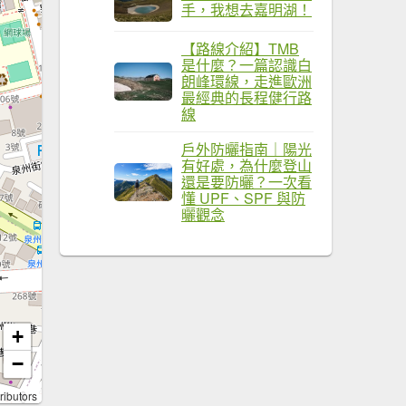
手，我想去嘉明湖！
【路線介紹】TMB
是什麼？一篇認識白
朗峰環線，走進歐洲
最經典的長程健行路
線
戶外防曬指南｜陽光
有好處，為什麼登山
還是要防曬？一次看
懂 UPF、SPF 與防
曬觀念
+
−
ributors