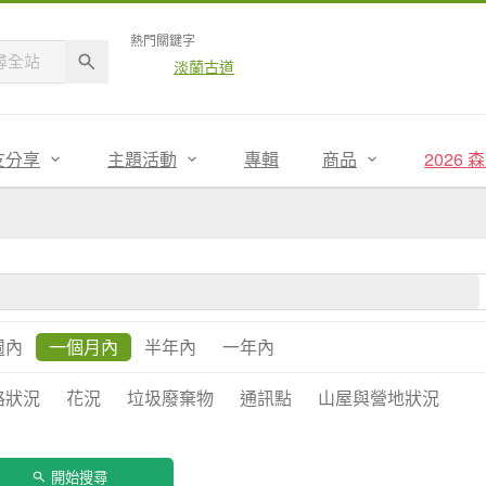
熱門關鍵字
淡蘭古道
友分享
主題活動
專輯
商品
2026
週內
一個月內
半年內
一年內
路狀況
花況
垃圾廢棄物
通訊點
山屋與營地狀況
開始搜尋