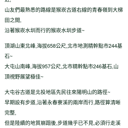
山友們最熟悉的路線是猴崁古道右線的青春嶺到大梯
田之間,
沿著猴崁水圳而行的猴崁水圳步道~
頂湖山東北峰,海拔658公尺,北市地測精幹點市244基
石~
大屯山南峰,海拔957公尺,北市精幹點市246基石,山
頂視野展望極佳~
大屯谷古道是北投地區先民往來陽明山的路徑~
早期設有步道,沿著永春寮溪的兩岸而行,路徑算清晰
完整,
但是陸續的地質崩蹋後,步道幾乎已不見,必須行走溪