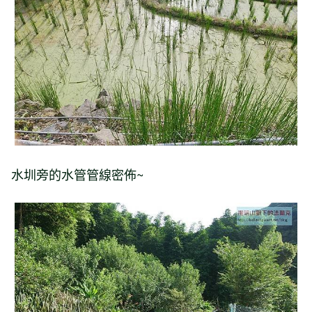
水圳旁的水管管線密佈~