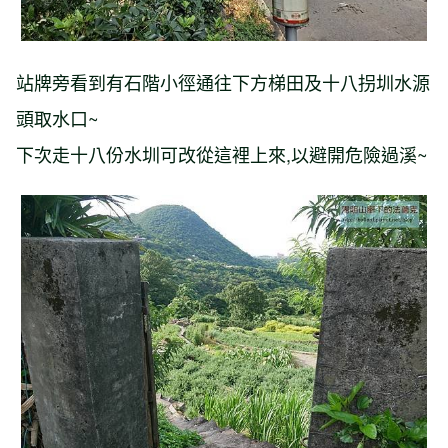
站牌旁看到有石階小徑通往下方梯田及十八拐圳水源
頭取水口~
下次走十八份水圳可改從這裡上來,以避開危險過溪~