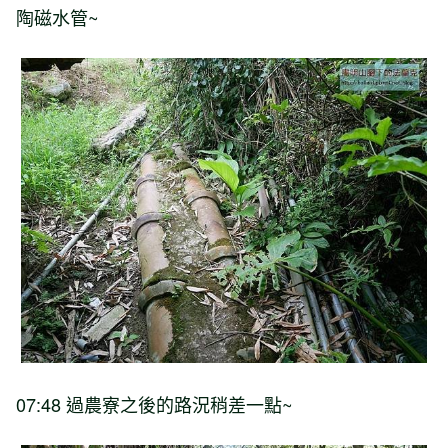
陶磁水管~
07:48 過農寮之後的路況稍差一點~