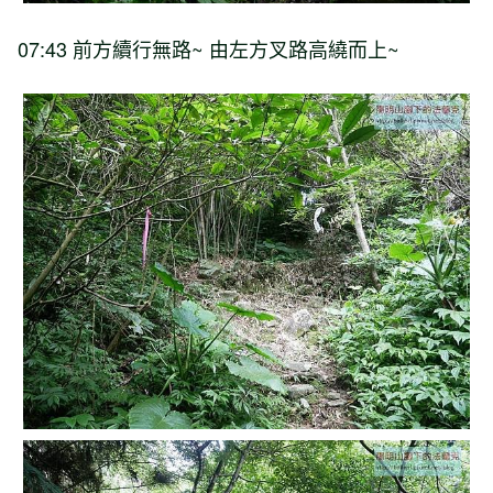
07:43 前方續行無路~ 由左方叉路高繞而上~