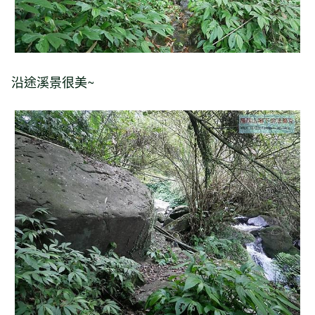
沿途溪景很美~