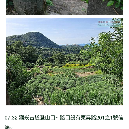
07:32 猴崁古道登山口~ 路口設有東昇路201之1號信
箱~