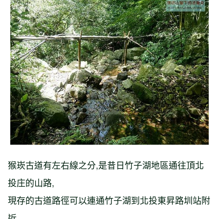
【台北市】溪內古道-竹篙山-瑪礁古道-
內雙溪古道-溪和宮
猴崁古道有左右線之分,是昔日竹子湖地區通往頂北
投庄的山路,
現存的古道路徑可以連通竹子湖到北投東昇路圳站附
近,