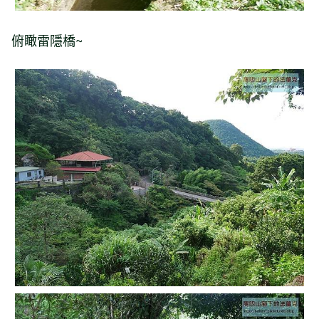
俯瞰雷隱橋~