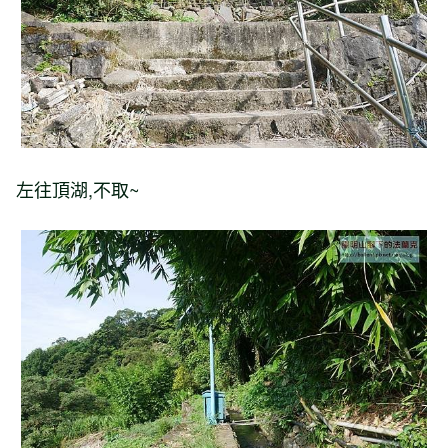
左往頂湖,不取~