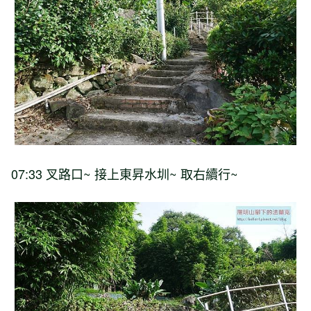
07:33 叉路口~ 接上東昇水圳~ 取右續行~