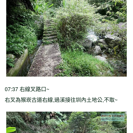
07:37 右線叉路口~
右叉為猴崁古道右線,過溪接往圳內土地公,不取~