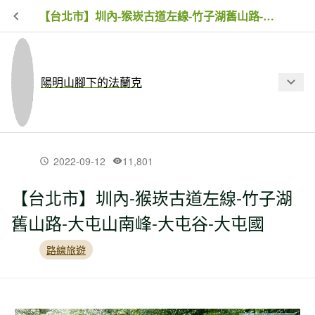
【台北市】圳內-猴崁古道左線-竹子湖舊山路-大屯山南峰-大屯谷-大屯國
陽明山腳下的法蘭克
最新文章
2022-09-12
11,801
【台北市】圳內-猴崁古道左線-竹子湖
【台北市】二子坪-小觀音西西峰-清風
舊山路-大屯山南峰-大屯谷-大屯國
崙-長福山-菜刀崙古道-菜公坑山 O
路線旅遊
【新北市】大坪古道-磺嘴山-磺嘴山北
峰-磺嘴池-荖寮湖古道