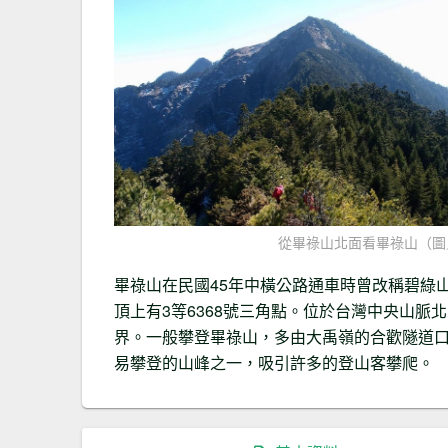
從畢祿山北面看畢祿山（圖／
畢祿山在民國45年中橫公路通車時曾改稱碧綠
頂上有3等6368號三角點。位於台灣中央山
界。一般攀登畢祿山，多由大禹嶺的合歡隧道口
易攀登的山峰之一，吸引許多的登山客攀爬。