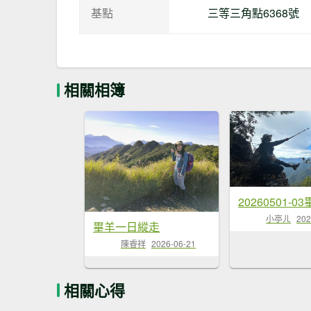
基點
三等三角點6368號
相關相簿
20260501-
小亭ㄦ
202
畢羊一日縱走
陳睿祥
2026-06-21
相關心得