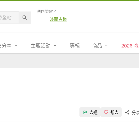
熱門關鍵字
淡蘭古道
友分享
主題活動
專輯
商品
2026
分
去過
想去