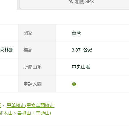
相關GPX
國家
台灣
縣秀林鄉
標高
3,371公尺
所屬山系
中央山脈
申請入園
要
徑
畢羊縱走(畢祿羊頭縱走)
卯木山、畢祿山、羊頭山)