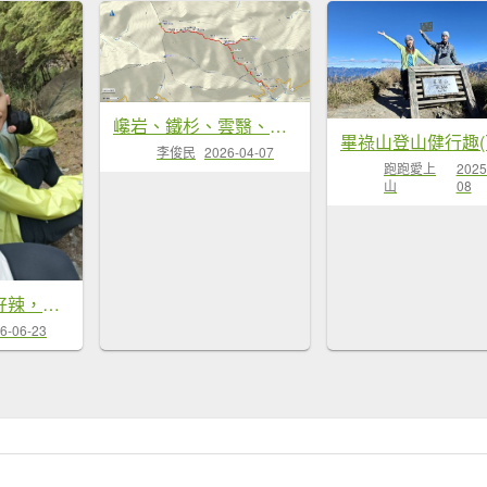
巉岩、鐵杉、雲翳、凜天之羊畢羊鋸山連峰
李俊民
2026-04-07
跑跑愛上
2025
山
08
中横四辣真的好辣，畢祿山驚魂記
6-06-23