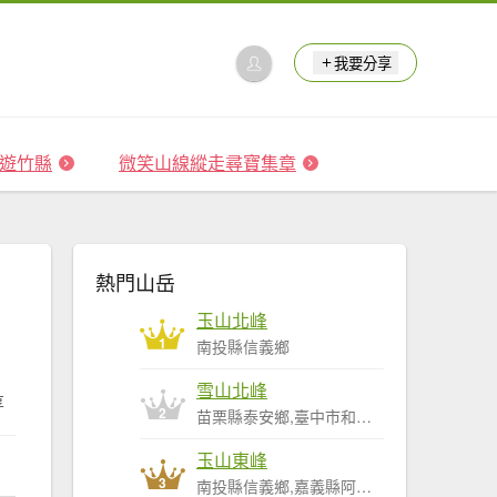
我要分享
 森遊竹縣
微笑山線縱走尋寶集章
熱門山岳
玉山北峰
1
南投縣信義鄉
雪山北峰
享
2
苗栗縣泰安鄉,臺中市和平區
玉山東峰
3
南投縣信義鄉,嘉義縣阿里山鄉