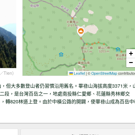
+
−
Tien）
Leaflet
|
©
OpenStreetMap
contributo
山，但大多數登山者仍習慣沿用舊名。畢祿山海拔高度3371米，
脈北二段，是台灣百岳之一，地處南投縣仁愛鄉、花蓮縣秀林鄉交
，轉820林道上登。由於中橫公路的開闢，使畢祿山成為百岳中