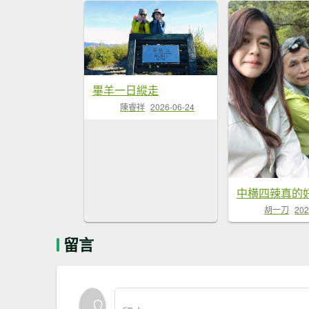
畢羊一日縱走
陳睿祥
2026-06-24
胡一刀
202
留言