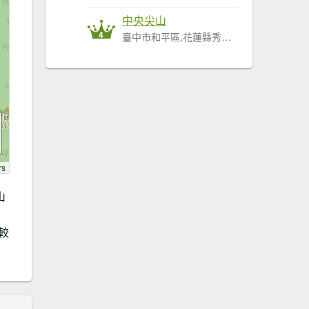
中央尖山
4
臺中市和平區,花蓮縣秀林鄉
rs
山
較