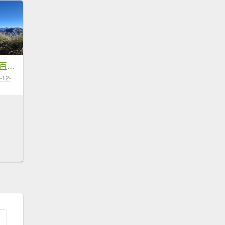
畢祿山登山健行趣(百岳39號)(第...
-12-