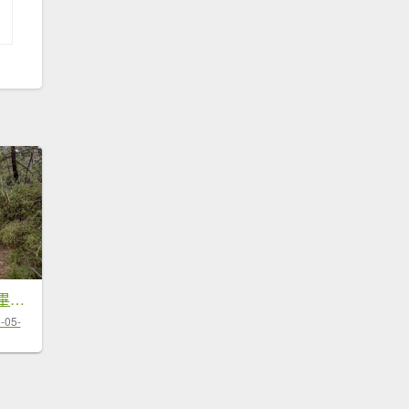
卯木山_小完美谷_畢祿山
-05-