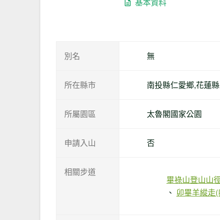
基本資料
別名
無
所在縣市
南投縣仁愛鄉,花蓮
所屬園區
太魯閣國家公園
申請入山
否
相關步道
畢祿山登山山
卯畢羊縱走(