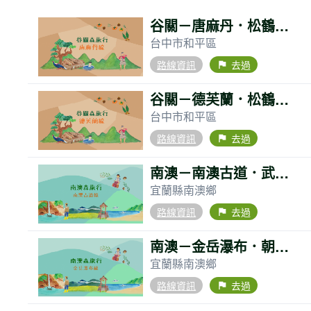
谷關－唐麻丹．松鶴部落森旅行
台中市和平區
路線資訊
去過
flag
谷關－德芙蘭．松鶴部落森旅行
台中市和平區
路線資訊
去過
flag
南澳－南澳古道．武塔部落森旅行
宜蘭縣南澳鄉
路線資訊
去過
flag
南澳－金岳瀑布．朝陽步道森旅行
宜蘭縣南澳鄉
路線資訊
去過
flag