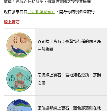
徽章。完成的任務愈多，徽章也會隨之慢慢晉級喔！
現在就來看看
「
活動怎麼玩
」
，開啟你的慢遊森旅行！
線上寶石
谷關線上寶石：臺灣特有種的國寶鳥
－藍腹鷴
南澳線上寶石：當地知名史蹟－莎韻
之鐘
里佳達邦線上寶石：藍色部落與在地