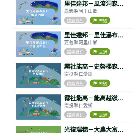
里佳達邦－風流洞森旅行
嘉義縣阿里山鄉
路線資訊
去過
flag
里佳達邦－里佳瀑布森旅行
嘉義縣阿里山鄉
路線資訊
去過
flag
霧社能高－史努櫻森旅行
南投縣仁愛鄉
路線資訊
去過
flag
霧社能高－能高越嶺森旅行
南投縣仁愛鄉
路線資訊
去過
flag
光復瑞穗－大農大富森旅行