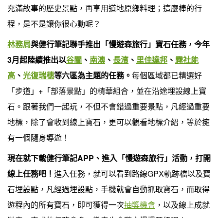
充滿故事的歷史景點，再享用道地原鄉料理；這麼棒的行
程，是不是讓你很心動呢？
林務局
與健行筆記聯手推出「慢遊森旅行」寶石任務，今年
3月起陸續推出以
谷關
、
南澳
、
長濱
、
里佳達邦
、
霧社能
高
、
光復瑞穗
等六區為主題的任務。
每個區域都已精選好
「步道」+「部落景點」的精華組合，並在沿途埋設線上寶
石。跟著我們一起玩，不但不會錯過重要景點，凡經過重要
地標，除了會收到線上寶石，更可以觀看地標介紹，等於擁
有一個隨身導遊！
現在就下載健行筆記APP、進入「慢遊森旅行」活動，打開
線上任務吧！
進入任務，就可以看到路線GPX軌跡檔以及寶
石埋設點，凡經過埋設點，手機就會自動抓取寶石，而取得
遊程內的所有寶石，即可獲得一次
抽獎機會
，以及線上成就