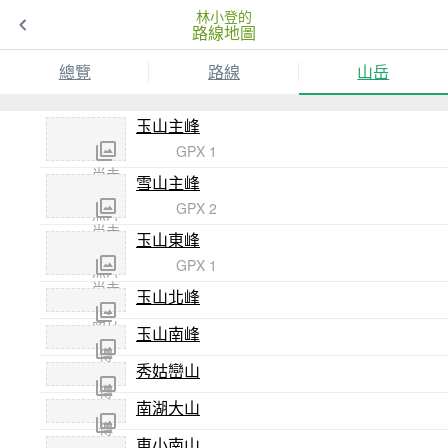
林小登的
路線地圖
總覽
路線
山岳
玉山主峰
GPX 1
尚未
雪山主峰
傳
GPX 2
照片
尚未
玉山東峰
傳
GPX 1
照片
尚未
玉山北峰
傳
照片
玉山南峰
尚未
傳
秀姑巒山
尚未
照片
傳
南湖大山
尚未
照片
傳
東小南山
尚未