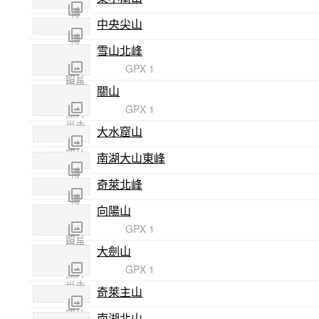
照片
傳
中央尖山
尚未
照片
傳
雪山北峰
尚未
照片
傳
GPX 1
照片
尚未
關山
傳
GPX 1
照片
尚未
大水窟山
傳
照片
南湖大山東峰
尚未
傳
奇萊北峰
尚未
照片
傳
向陽山
尚未
照片
傳
GPX 1
照片
尚未
大劍山
傳
GPX 1
照片
尚未
奇萊主山
傳
照片
南湖北山
尚未