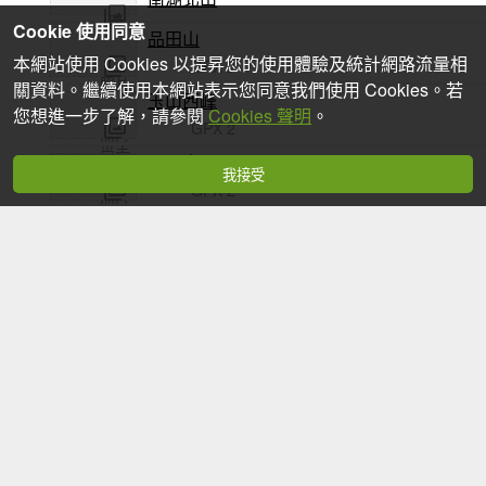
傳
Cookie 使用同意
品田山
尚未
照片
傳
本網站使用 Cookies 以提昇您的使用體驗及統計網路流量相
GPX 2
照片
關資料。繼續使用本網站表示您同意我們使用 Cookies。若
尚未
玉山西峰
傳
您想進一步了解，請參閱
Cookies 聲明
。
GPX 2
照片
尚未
三叉山
傳
我接受
GPX 2
照片
尚未
大霸尖山
傳
GPX 1
照片
尚未
南湖大山南峰
傳
照片
無明山
尚未
傳
巴巴山
尚未
照片
傳
合歡北峰
尚未
照片
傳
GPX 1
照片
尚未
合歡東峰
傳