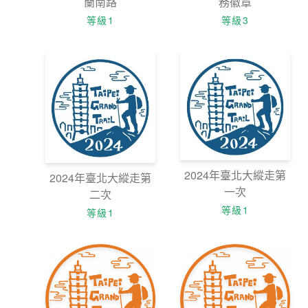
蘭南路
務徽章
等級1
等級3
2024年臺北大縱走第
2024年臺北大縱走第
一次
二次
等級1
等級1