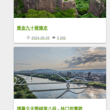
黃金九十稜連走
2024-06-05
5,292
環臺北天際線第八段 - 林口到鶯歌