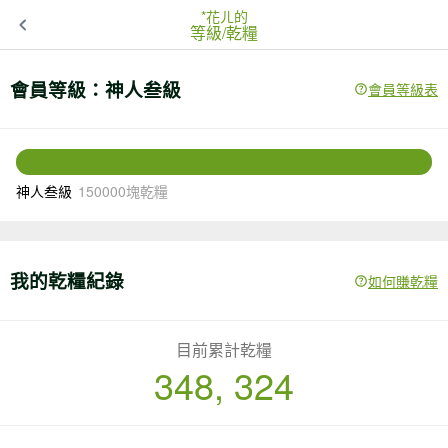
*花ㄦ的
等級/乾糧
會員等級：
神人叁級
會員等級表
已達到最高等級！
神人叁級
150000塊乾糧
我的乾糧紀錄
如何賺乾糧
目前累計乾糧
348, 324