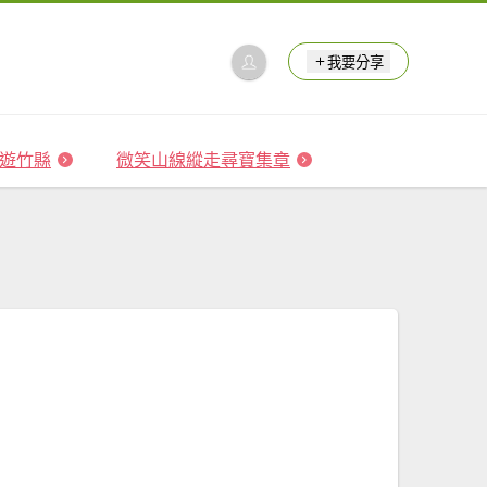
我要分享
 森遊竹縣
微笑山線縱走尋寶集章