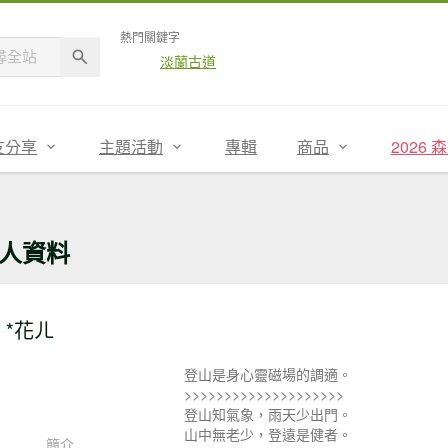
熱門關鍵字
淡蘭古道
友分享
主題活動
專輯
商品
2026
人資料
*花ㄦ
登山是身心靈磁場的調適。
>>>>>>>>>>>>>>>>>>>>
登山知氣象，雨天少出門。
山中無老少，登遠是健者。
簡介