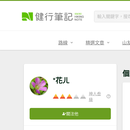
路線
精選文章
山
個
*花ㄦ
神人叁
級
關注他