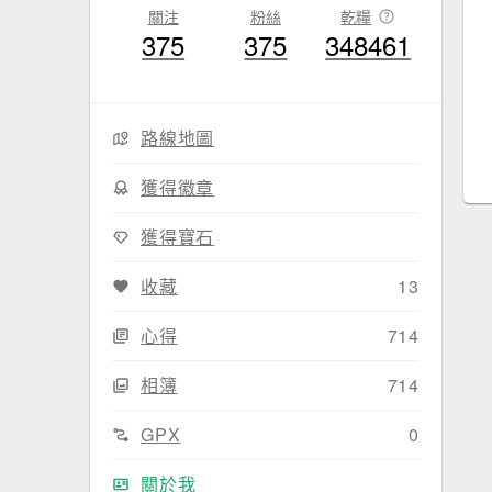
關注
粉絲
乾糧
375
375
348461
路線地圖
獲得徽章
獲得寶石
收藏
13
心得
714
相簿
714
GPX
0
關於我