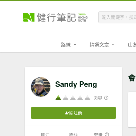
路線
精選文章
山
會
Sandy Peng
肉腳
關注他
關注
粉絲
乾糧