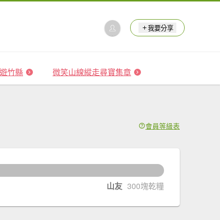
我要分享
 森遊竹縣
微笑山線縱走尋寶集章
會員等級表
0
塊乾糧升級
山友
300塊乾糧