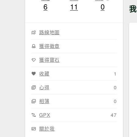
6
11
0
我
路線地圖
獲得徽章
獲得寶石
收藏
1
心得
0
相簿
0
GPX
47
關於我