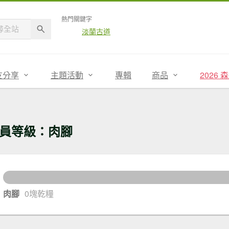
熱門關鍵字
淡蘭古道
友分享
主題活動
專輯
商品
2026
員等級：肉腳
30
還差
肉腳
0塊乾糧