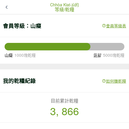
Chhòa Kiat-jû的
等級/乾糧
會員等級：
山癡
會員等級表
1134
還差
塊乾糧升級
山癡
1000塊乾糧
健腳
5000塊乾糧
我的乾糧紀錄
如何賺乾糧
目前累計乾糧
3, 866