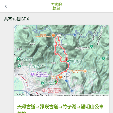
方珣的
軌跡
共有16個GPX
天母古道→猴崁古道→竹子湖→陽明山公車