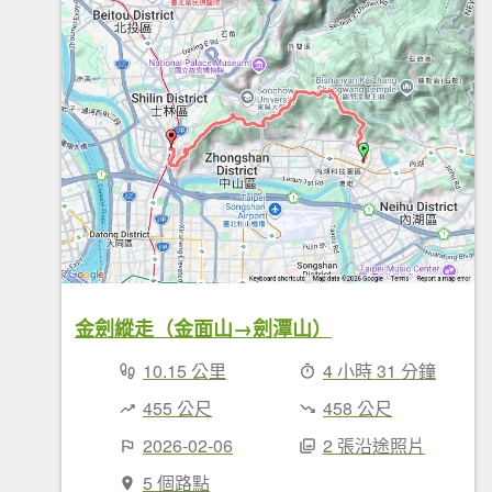
金劍縱走（金面山→劍潭山）
10.15 公里
4 小時 31 分鐘
455 公尺
458 公尺
2026-02-06
2 張沿途照片
5 個路點