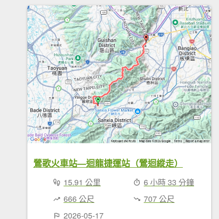
鶯歌火車站—迴龍捷運站（鶯迴縱走）
15.91 公里
6 小時 33 分鐘
666 公尺
707 公尺
2026-05-17