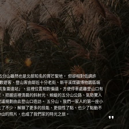
五分山雖然也是北部知名的賞芒聖地， 但卻相對低調許
多數遊客、登山客由鄰近十分老街、新平溪煤礦博物園區端
山氣象雷達站」，這裡位置相對偏遠，方便停車處離登山口有
芒，把握這裡清晨的斜射光、蜿蜒的五分山公路、氣勢驚人
建議規劃由此登山口造訪。 五分山，我們一家人的第一座小
大了不少，解鎖了更多的技能、更個性了點、也少了點動不
分山的照片，也成了我們家的時光之旅。