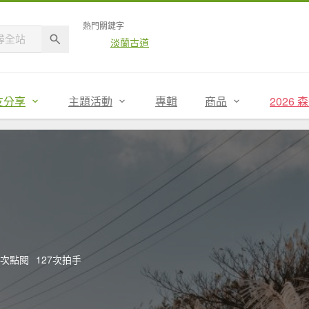
熱門關鍵字
淡蘭古道
友分享
主題活動
專輯
商品
2026
30次點閱
127次拍手