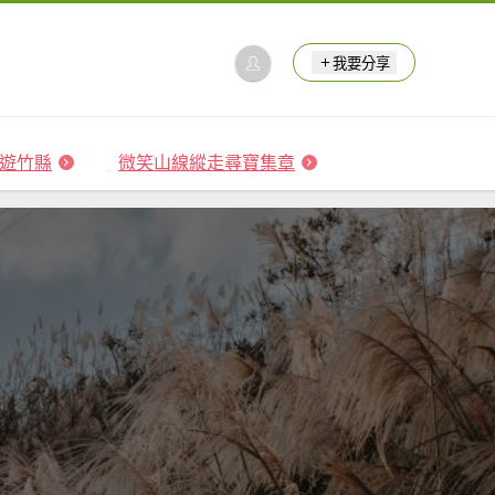
我要分享
 森遊竹縣
微笑山線縱走尋寶集章