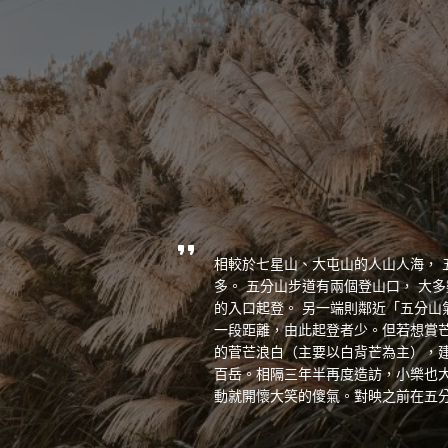
相較於七星山、大屯山的人山人海， 
多。 五分山步道有兩個登山口， 大
的入口起登。 另一端則鄰近「五分
一段距離，由此起登者少。但若想賞
的菅芒浪白（主要以白背芒為主），
百岳。相隔三年半再度造訪，小樂也
動就開懷大笑的傻氣。對映之前在五