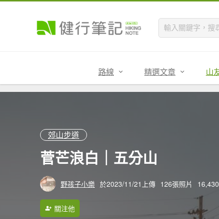
路線
精選文章
山
郊山步道
菅芒浪白｜五分山
野孩子小樂
於2023/11/21上傳
126張照片
16,4
關注他