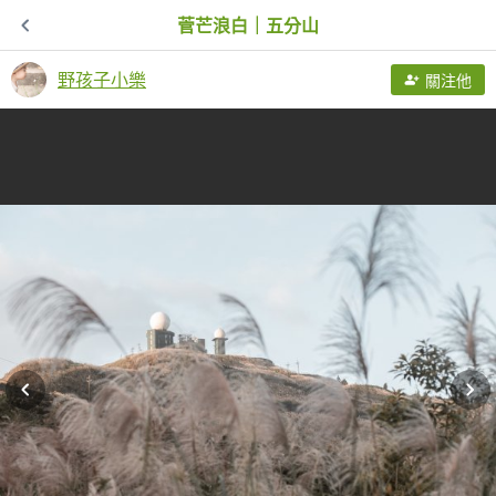
菅芒浪白｜五分山
野孩子小樂
關注他