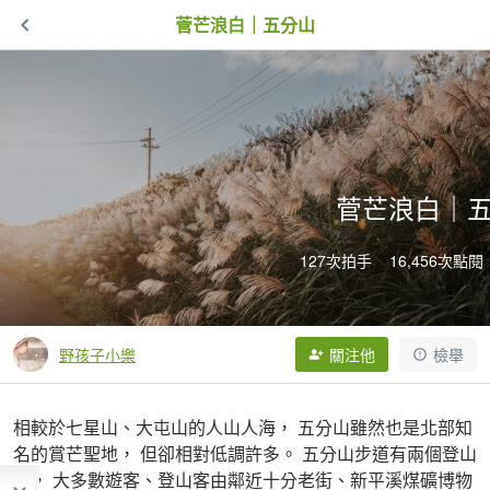
菅芒浪白｜五分山
菅芒浪白｜
127次拍手
16,456次點閱
野孩子小樂
關注他
檢舉
相較於七星山、大屯山的人山人海， 五分山雖然也是北部知
名的賞芒聖地， 但卻相對低調許多。 五分山步道有兩個登山
口， 大多數遊客、登山客由鄰近十分老街、新平溪煤礦博物