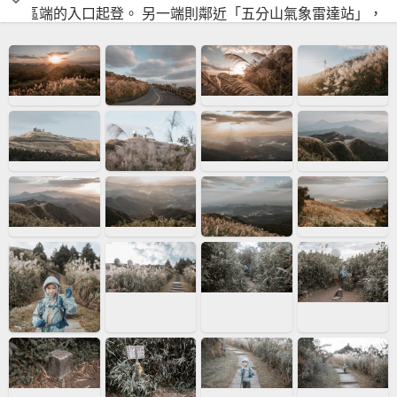
園區端的入口起登。 另一端則鄰近「五分山氣象雷達站」，
這裡位置相對偏遠，方便停車處離登山口有一段距離，由此
起登者少。但若想賞芒，把握這裡清晨的斜射光、蜿蜒的五
分山公路、氣勢驚人的菅芒浪白（主要以白背芒為主），建
議規劃由此登山口造訪。 五分山，我們一家人的第一座小百
岳。相隔三年半再度造訪，小樂也大了不少，解鎖了更多的
技能、更個性了點、也少了點動不動就開懷大笑的傻氣。對
映之前在五分山的照片，也成了我們家的時光之旅。