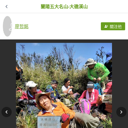
蘭陽五大名山-大礁溪山
廖哲銘
關注他