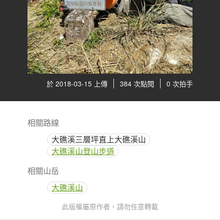
於 2018-03-15 上傳
384 次點閱
0 次拍手
相關路線
大礁溪三層坪直上大礁溪山
大礁溪山登山步道
相關山岳
大礁溪山
此版權屬原作者，請勿任意轉載