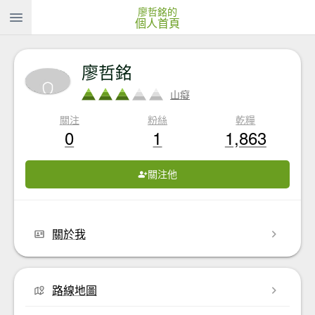
廖哲銘的
個人首頁
廖哲銘
山癡
關注
粉絲
乾糧
0
1
1,863
關注他
關於我
路線地圖