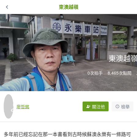
東澳越嶺
東澳越
0次拍手
8,465次點閱
廖哲銘
關注他
檢舉
多年前已經忘記在那一本書看到古時候蘇澳永樂有一條路可