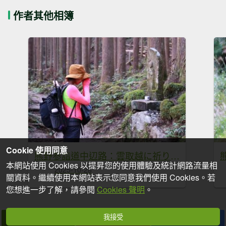
作者其他相簿
Cookie 使用同意
熊野参詣道中辺路：雲取越に祈りは続く
本網站使用 Cookies 以提昇您的使用體驗及統計網路流量相
2025-10-28
關資料。繼續使用本網站表示您同意我們使用 Cookies。若
您想進一步了解，請參閱
Cookies 聲明
。
我接受
拍個手吧
收藏
分享