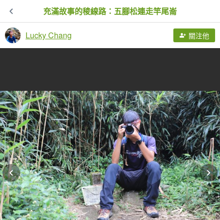
充滿故事的稜線路：五腳松連走竿尾崙
Lucky Chang
關注他