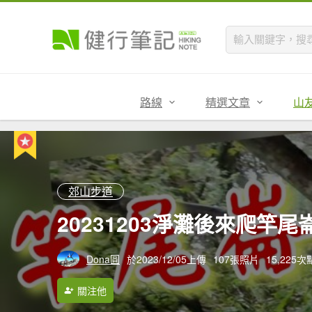
路線
精選文章
山
郊山步道
20231203淨灘後來爬竿尾崙
Dona圓
於2023/12/05上傳
107張照片
15,225
關注他