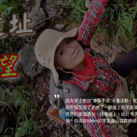
因為早上參加"海龜不哭"淨灘活動，
但不知怎麼了走進了一路陡上的竿尾
完整的炭窯遺址，接著陡上，由於今
頂，但海拔886m的竿尾崙山雲霧繚