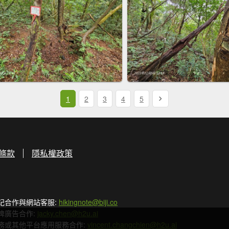
1
2
3
4
5
條款
隱私權政策
記合作與網站客服:
hikingnote@biji.co
牌廣告合作:
jacky.chen@h2u.ai
務或其他平台應用服務合作:
vincent.changchien@h2u.ai