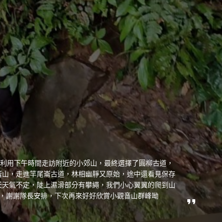
就利用下午時間走訪附近的小郊山，最終選擇了圓柳古道，
崙山，走進竿尾崙古道，林相幽靜又原始，途中還看見保存
天天氣不定，陡上濕滑部分有攀繩，我們小心翼翼的爬到山
繞，謝謝隊長安排，下次再來好好欣賞小觀音山群峰呦