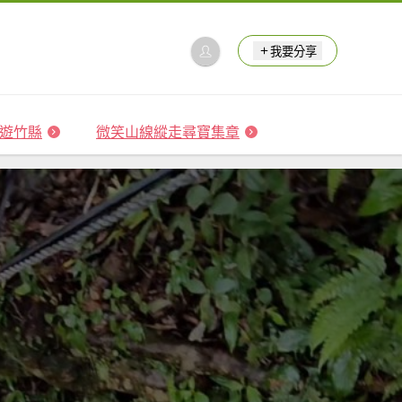
我要分享
 森遊竹縣
微笑山線縱走尋寶集章