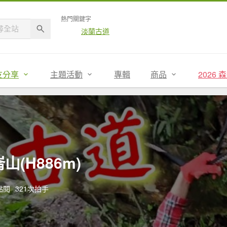
熱門關鍵字
淡蘭古道
友分享
主題活動
專輯
商品
2026
山(H886m)
次點閱
321次拍手