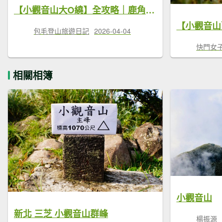
【小觀音山大O繞】全攻略｜鹿角坑生態保護區申請＋神勇坡難度實測（遺失羊咩紀錄）
包毛登山旅遊日記
2026-04-04
快門女
相關相簿
小觀音山
新北 三芝 小觀音山群峰
楊振源