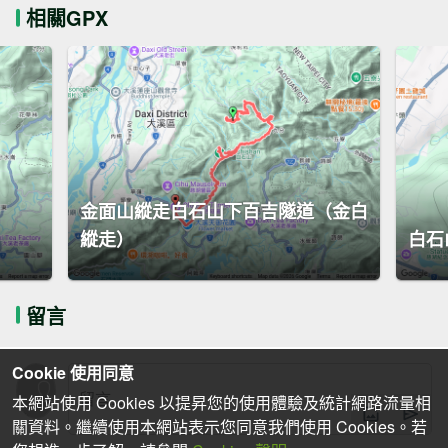
相關GPX
金面山縱走白石山下百吉隧道（金白
縱走）
白石
留言
Cookie 使用同意
本網站使用 Cookies 以提昇您的使用體驗及統計網路流量相
關資料。繼續使用本網站表示您同意我們使用 Cookies。若