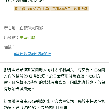
難度低
25 分鐘(往返)
單程0.8公里
必須折返
所在地：宜蘭縣大同鄉
出發點：
萬聖公廟
標籤：
#野溪溫泉
#溪流
#吊橋
排骨溪溫泉位於宜蘭縣大同鄉太平村與英士村交界，往棲蘭
方向的排骨溪(或排谷溪)，於日治時期發現露頭，地處隱
密，且名聲不及鄰近的梵梵溫泉響亮，因此遊客較少，仍保
有原始野溪風光。
排骨溪溫泉由岩石裂隙湧出，含大量氣泡，屬於中性碳酸氫
鈉泉，溫度約50℃，清澈透明且無味。