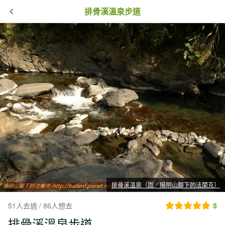
排骨溪溫泉步道
排骨溪溫泉（圖／陽明山腳下的法蘭克）
51人去過 / 86人想去
5
排骨溪溫泉步道