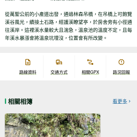
從萬聖公前的小產道出發，通過林森吊橋，在吊橋上可飽覽
溪谷風光，續接土石路，經護溪瞭望亭，於房舍旁有小徑通
往溪岸。這裡溪水量較大且湍急，溫泉池的溫度不定，且每
年溪水暴漲會將溫泉坑埋沒，位置會有所改變。
路線資料
交通方式
相關GPX
路況回報
相關相簿
看更多